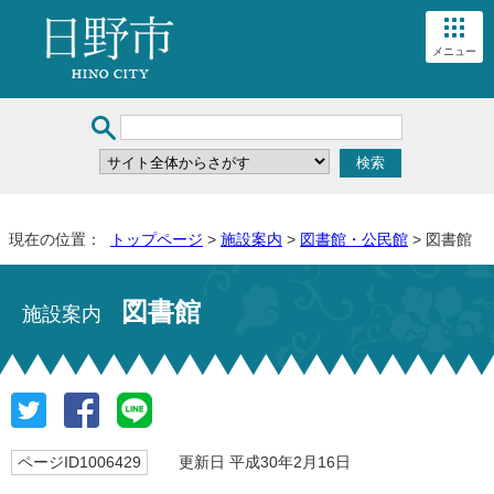
メニュー
現在の位置：
トップページ
>
施設案内
>
図書館・公民館
> 図書館
図書館
施設案内
ページID1006429
更新日 平成30年2月16日