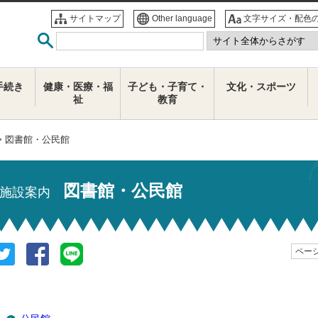
サイトマップ
Other language
文字サイズ・配色
手続き
健康・医療・福
子ども・子育て・
文化・スポーツ
祉
教育
> 図書館・公民館
図書館・公民館
施設案内
ページ