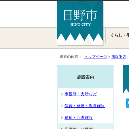
くらし・
現在の位置：
トップページ
>
施設案内
施設案内
市役所・支所など
保育・発達・教育施設
福祉・介護施設