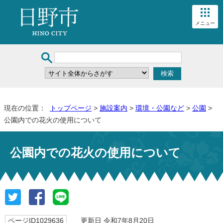
メニュー
現在の位置：
トップページ
>
施設案内
>
環境・公園など
>
公園
>
公園内での花火の使用について
公園内での花火の使用について
ページID1029636
更新日 令和7年8月20日