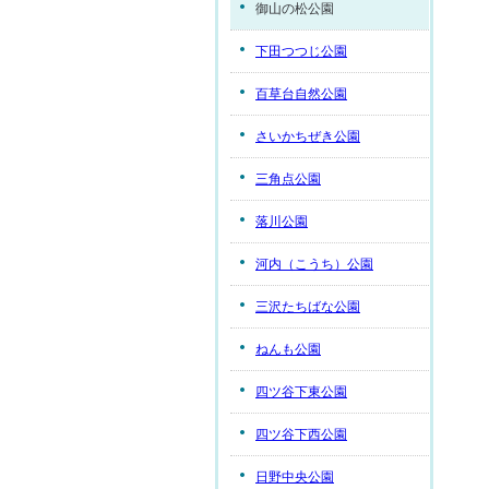
御山の松公園
下田つつじ公園
百草台自然公園
さいかちぜき公園
三角点公園
落川公園
河内（こうち）公園
三沢たちばな公園
ねんも公園
四ツ谷下東公園
四ツ谷下西公園
日野中央公園