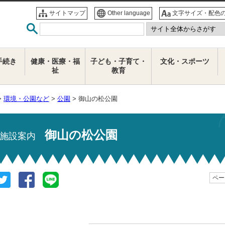
サイトマップ
Other language
文字サイズ・配色
手続き
健康・医療・福
子ども・子育て・
文化・スポーツ
祉
教育
>
環境・公園など
>
公園
> 御山の松公園
御山の松公園
施設案内
ページ