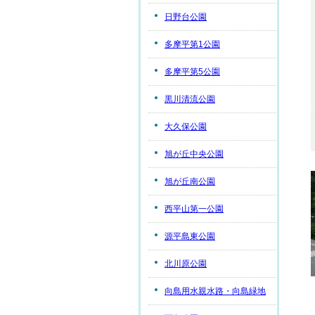
日野台公園
多摩平第1公園
多摩平第5公園
黒川清流公園
大久保公園
旭が丘中央公園
旭が丘南公園
西平山第一公園
源平島東公園
北川原公園
向島用水親水路・向島緑地