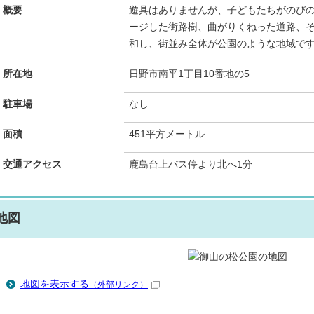
概要
遊具はありませんが、子どもたちがのび
ージした街路樹、曲がりくねった道路、
和し、街並み全体が公園のような地域で
所在地
日野市南平1丁目10番地の5
駐車場
なし
面積
451平方メートル
交通アクセス
鹿島台上バス停より北へ1分
地図
地図を表示する
（外部リンク）