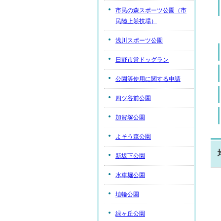
市民の森スポーツ公園（市
民陸上競技場）
浅川スポーツ公園
日野市営ドッグラン
公園等使用に関する申請
四ツ谷前公園
加賀塚公園
よそう森公園
新坂下公園
水車堀公園
埴輪公園
緑ヶ丘公園