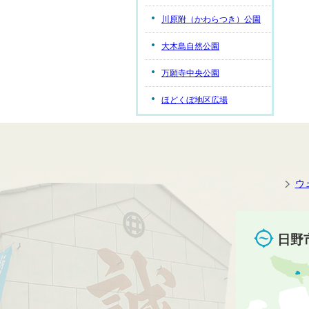
川原附（かわらつき）公園
大木島自然公園
万願寺中央公園
ほどくぼ地区広場
ウ
日野