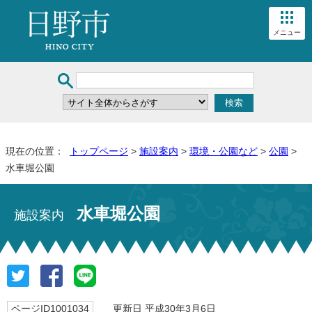
メニュー
現在の位置：
トップページ
>
施設案内
>
環境・公園など
>
公園
>
水車堀公園
水車堀公園
施設案内
ページID1001034
更新日 平成30年3月6日