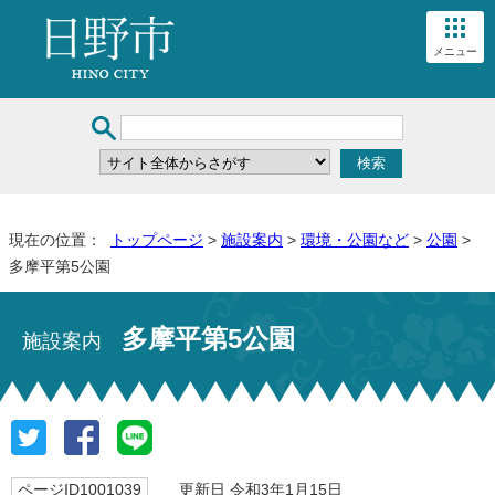
メニュー
現在の位置：
トップページ
>
施設案内
>
環境・公園など
>
公園
>
多摩平第5公園
多摩平第5公園
施設案内
ページID1001039
更新日 令和3年1月15日