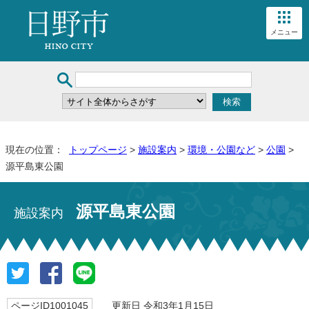
メニュー
現在の位置：
トップページ
>
施設案内
>
環境・公園など
>
公園
>
源平島東公園
源平島東公園
施設案内
ページID1001045
更新日 令和3年1月15日