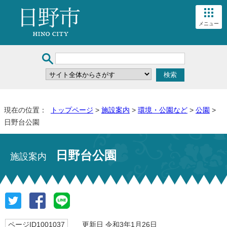
メニュー
現在の位置：
トップページ
>
施設案内
>
環境・公園など
>
公園
>
日野台公園
日野台公園
施設案内
ページID1001037
更新日 令和3年1月26日