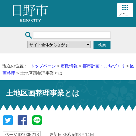
メニュー
現在の位置：
トップページ
>
市政情報
>
都市計画・まちづくり
>
区
画整理
> 土地区画整理事業とは
土地区画整理事業とは
ページID1005213
更新日 令和5年8月14日