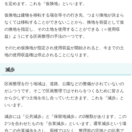
を定めます。これを『仮換地』といいます。
仮換地は建物を移転する場合等その行き先、つまり換地が決まら
なくては移転することができないことから、換地を前提として仮
の換地を指定し、その土地を使用することができる（＝使用収
益）ようにする区画整理の手法の一つです。
そのため仮換地が指定され使用収益が開始されると、今までの土
地の使用収益権は停止されることになります。
減歩
区画整理を行う地域は、道路、公園などの整備がされていないの
がふつうです。そこで区画整理ではそれらをつくるために皆さん
から少しずつ土地を出し合っていただきます。これを『減歩』と
いいます。
減歩には『公共減歩』と『保留地減歩』の2種類があります。この
2つを合わせたものを『合算減歩』といいます。通常減歩という場
合この合算減歩をさし、面積ではなく、整理前の宅地との比率で