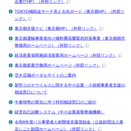
企業庁HP）
（外部リンク）
TOKYO補助金サーチ見える化ボード（東京都HP）
（外部リ
ンク）
東京都支援ナビ（東京都HP）
（外部リンク）
東京都運輸事業者向け燃料費高騰緊急対策事業（東京都都市
整備局ホームページ）
（外部リンク）
経済産業省関東経済産業局ホームページ
（外部リンク）
東京都産業労働局ホームページ
（外部リンク）
空き店舗ポータルサイトのご案内
新型コロナウイルスに関する中小企業・小規模事業者支援の
相談窓口について
中東情勢の変化に伴う特別相談窓口のご紹介
経営自己診断システム（中小企業基盤整備機構）
令和8年度バス事業者人材開発支援奨励金（公益財団法人東
京しごと財団ホームページ）
（外部リンク）