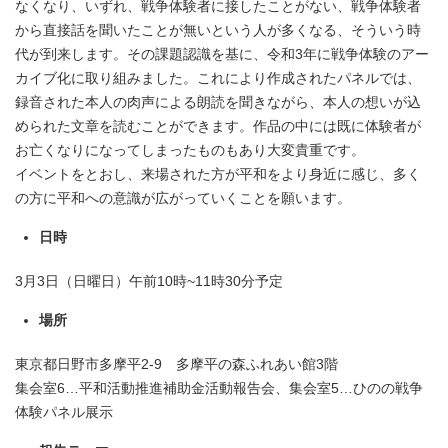
なくなり、いずれ、戦争体験者に接したことがない、戦争体験者
から直接話を聞いたことが無いという人が多くなる、そういう時
代が到来します。その課題認識を基に、令和3年に戦争体験のアー
カイブ化に取り組みました。これにより作成されたパネルでは、
録音された本人の肉声による朗読を聞きながら、本人の想いが込
められた文章を読むことができます。作品の中には既に体験者が
お亡くなりになってしまったものもあり大変貴重です。
イベントをとおし、来場された方が平和をより身近に感じ、多く
の方に平和への意識が広がっていくことを願います。
日時
3月3日（日曜日）午前10時~11時30分予定
場所
東京都日野市多摩平2-9 多摩平の森ふれあい館3階
集会室6…平和活動推進補助金活動報告会、集会室5…ひのの戦争
体験パネル展示