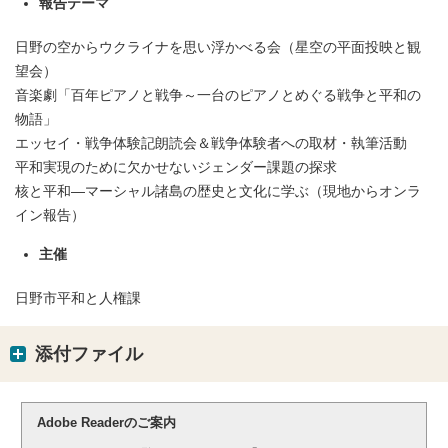
報告テーマ
日野の空からウクライナを思い浮かべる会（星空の平面投映と観
望会）
音楽劇「百年ピアノと戦争～一台のピアノとめぐる戦争と平和の
物語」
エッセイ・戦争体験記朗読会＆戦争体験者への取材・執筆活動
平和実現のために欠かせないジェンダー課題の探求
核と平和―マーシャル諸島の歴史と文化に学ぶ（現地からオンラ
イン報告）
主催
日野市平和と人権課
添付ファイル
Adobe Readerのご案内