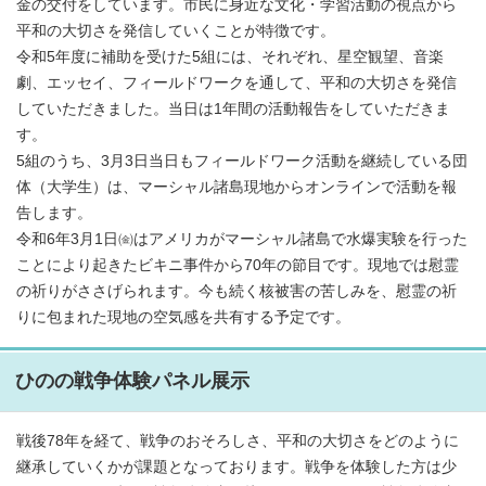
金の交付をしています。市民に身近な文化・学習活動の視点から
平和の大切さを発信していくことが特徴です。
令和5年度に補助を受けた5組には、それぞれ、星空観望、音楽
劇、エッセイ、フィールドワークを通して、平和の大切さを発信
していただきました。当日は1年間の活動報告をしていただきま
す。
5組のうち、3月3日当日もフィールドワーク活動を継続している団
体（大学生）は、マーシャル諸島現地からオンラインで活動を報
告します。
令和6年3月1日㈮はアメリカがマーシャル諸島で水爆実験を行った
ことにより起きたビキニ事件から70年の節目です。現地では慰霊
の祈りがささげられます。今も続く核被害の苦しみを、慰霊の祈
りに包まれた現地の空気感を共有する予定です。
ひのの戦争体験パネル展示
戦後78年を経て、戦争のおそろしさ、平和の大切さをどのように
継承していくかが課題となっております。戦争を体験した方は少