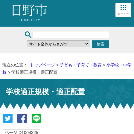
メニュー
現在の位置：
トップページ
>
子ども・子育て・教育
>
小学校・中学
校
> 学校適正規模・適正配置
学校適正規模・適正配置
ページID1004325