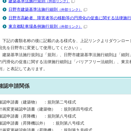
建築基準法施行規則
（外部リンク）
日野市建築基準法施行細則
（外部リンク）
日野市高齢者、障害者等の移動等の円滑化の促進に関する法律施
東京都駐車場条例施行規則
（外部リンク）
下記の書類名称の後に記載のある様式を、上記リンクよりダウンロー
宛先を日野市に変更して使用してください）。
建築基準法施行規則は「規則」、日野市建築基準法施行細則は「細則
の円滑化の促進に関する法律施行細則は「バリアフリー法細則」、東京
則」と表記してあります。
確認申請関係
確認申請書（建築物） ：規則第二号様式
計画変更確認申請書（建築物） ：規則第四号様式
確認申請書（昇降機） ：規則第八号様式
確認申請書（昇降機以外） ：規則第八号様式
計画変更確認申請書（昇降機） ：規則第九号様式