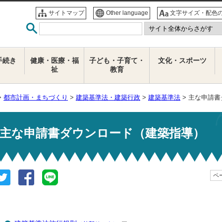
サイトマップ
Other language
文字サイズ・配色
手続き
健康・医療・福
子ども・子育て・
文化・スポーツ
祉
教育
>
都市計画・まちづくり
>
建築基準法・建築行政
>
建築基準法
> 主な申請
主な申請書ダウンロード（建築指導）
ペー