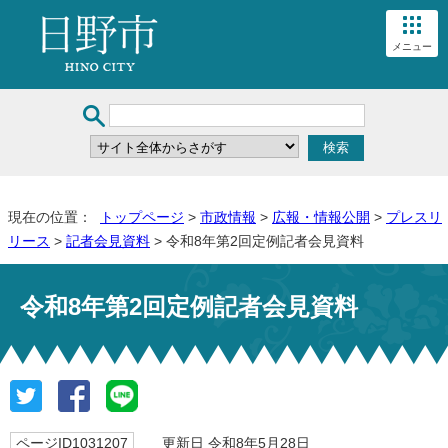
メニュー
現在の位置：
トップページ
>
市政情報
>
広報・情報公開
>
プレスリ
リース
>
記者会見資料
> 令和8年第2回定例記者会見資料
令和8年第2回定例記者会見資料
ページID1031207
更新日 令和8年5月28日