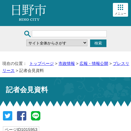
メニュー
現在の位置：
トップページ
>
市政情報
>
広報・情報公開
>
プレスリ
リース
> 記者会見資料
記者会見資料
ページID1015953