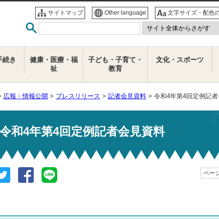
サイトマップ
Other language
文字サイズ・配色
手続き
健康・医療・福
子ども・子育て・
文化・スポーツ
祉
教育
>
広報・情報公開
>
プレスリリース
>
記者会見資料
> 令和4年第4回定例記
令和4年第4回定例記者会見資料
ページ