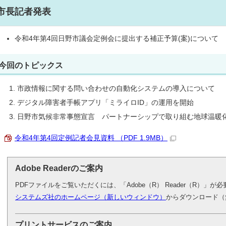
市長記者発表
令和4年第4回日野市議会定例会に提出する補正予算(案)について
今回のトピックス
市政情報に関する問い合わせの自動化システムの導入について
デジタル障害者手帳アプリ「ミライロID」の運用を開始
日野市気候非常事態宣言 パートナーシップで取り組む地球温暖
令和4年第4回定例記者会見資料 （PDF 1.9MB）
Adobe Readerのご案内
PDFファイルをご覧いただくには、「Adobe（R） Reader（R）」
システムズ社のホームページ（新しいウィンドウ）
からダウンロード（
プリントサービスのご案内