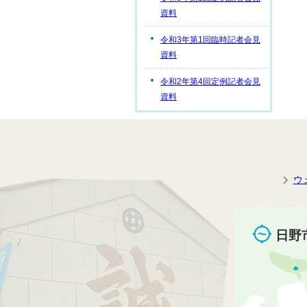
資料
令和3年第1回臨時記者会見
資料
令和2年第4回定例記者会見
資料
ウ
日野