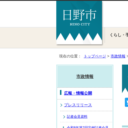
くらし・
現在の位置：
トップページ
>
市政情報
市政情報
広報・情報公開
プレスリリース
記者会見資料
令和8年第2回定例記者会見