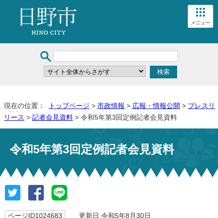
メニュー
現在の位置：
トップページ
>
市政情報
>
広報・情報公開
>
プレスリ
リース
>
記者会見資料
> 令和5年第3回定例記者会見資料
令和5年第3回定例記者会見資料
ページID1024683
更新日 令和5年8月30日