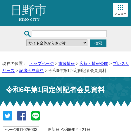
メニュー
現在の位置：
トップページ
>
市政情報
>
広報・情報公開
>
プレスリ
リース
>
記者会見資料
> 令和6年第1回定例記者会見資料
令和6年第1回定例記者会見資料
ページID1026033
更新日 令和6年2月21日