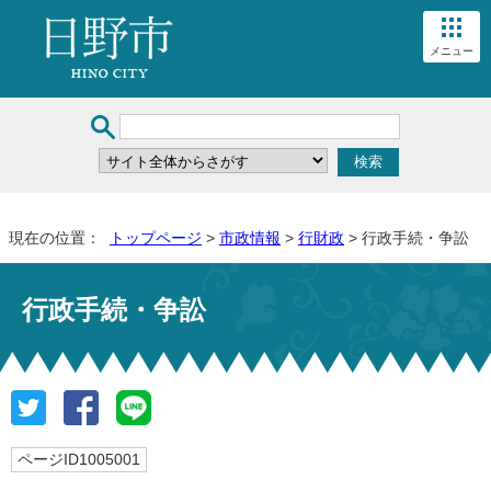
メニュー
現在の位置：
トップページ
>
市政情報
>
行財政
> 行政手続・争訟
行政手続・争訟
ページID1005001