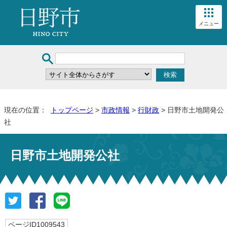
メニュー
現在の位置：
トップページ
>
市政情報
>
行財政
> 日野市土地開発公
社
日野市土地開発公社
ページID1009543