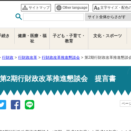
サイトマップ
Other language
文字サイズ・配色
手続き
健康・医療・福
子ども・子育て・
文化・スポーツ
祉
教育
>
行財政
>
行財政改革
>
行財政改革推進懇談会
> 第2期行財政改革推進懇談
第2期行財政改革推進懇談会 提言書
ページ