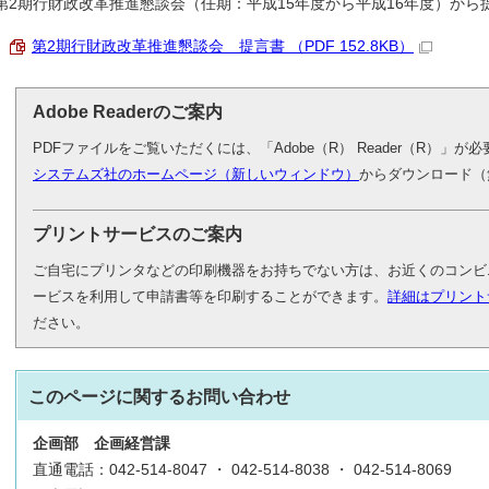
第2期行財政改革推進懇談会（任期：平成15年度から平成16年度）から
第2期行財政改革推進懇談会 提言書 （PDF 152.8KB）
Adobe Readerのご案内
PDFファイルをご覧いただくには、「Adobe（R） Reader（R）」
システムズ社のホームページ（新しいウィンドウ）
からダウンロード（
プリントサービスのご案内
ご自宅にプリンタなどの印刷機器をお持ちでない方は、お近くのコンビ
ービスを利用して申請書等を印刷することができます。
詳細はプリント
ださい。
このページに関する
お問い合わせ
企画部
企画経営課
直通電話：042-514-8047 ・ 042-514-8038 ・ 042-514-8069