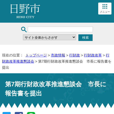
メニュー
現在の位置：
トップページ
>
市政情報
>
行財政
>
行財政改革
>
行
財政改革推進懇談会
> 第7期行財政改革推進懇談会 市長に報告書を
提出
第7期行財政改革推進懇談会 市長に
報告書を提出