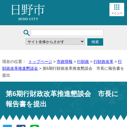
メニュー
現在の位置：
トップページ
>
市政情報
>
行財政
>
行財政改革
>
行
財政改革推進懇談会
> 第6期行財政改革推進懇談会 市長に報告書を
提出
第6期行財政改革推進懇談会 市長に
報告書を提出