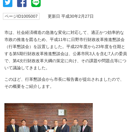
ページID1005007
更新日 平成30年2月27日
市は、社会経済構造の急激な変化に対応して、適正かつ効率的な
市政の推進を図るため、平成11年に日野市行財政改革推進懇談会
（行革懇談会）を設置しました。平成22年度から23年度を任期と
する第5期行財政改革推進懇談会は、公募市民3人を含む7人の委員
で、第4次行財政改革大綱の策定に向け、その課題や問題点等につ
いて議論してきました。
このほど、行革懇談会から市長に報告書が提出されましたので、
その概要をご紹介します。