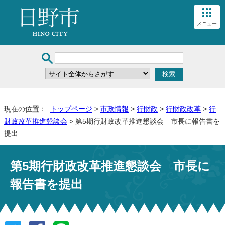
メニュー
現在の位置：
トップページ
>
市政情報
>
行財政
>
行財政改革
>
行
財政改革推進懇談会
> 第5期行財政改革推進懇談会 市長に報告書を
提出
第5期行財政改革推進懇談会 市長に
報告書を提出