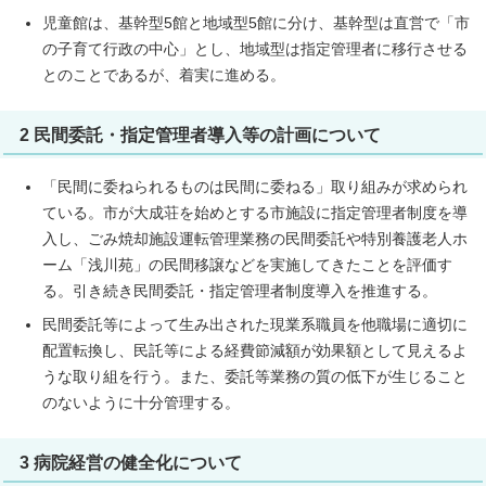
児童館は、基幹型5館と地域型5館に分け、基幹型は直営で「市
の子育て行政の中心」とし、地域型は指定管理者に移行させる
とのことであるが、着実に進める。
2 民間委託・指定管理者導入等の計画について
「民間に委ねられるものは民間に委ねる」取り組みが求められ
ている。市が大成荘を始めとする市施設に指定管理者制度を導
入し、ごみ焼却施設運転管理業務の民間委託や特別養護老人ホ
ーム「浅川苑」の民間移譲などを実施してきたことを評価す
る。引き続き民間委託・指定管理者制度導入を推進する。
民間委託等によって生み出された現業系職員を他職場に適切に
配置転換し、民託等による経費節減額が効果額として見えるよ
うな取り組を行う。また、委託等業務の質の低下が生じること
のないように十分管理する。
3 病院経営の健全化について