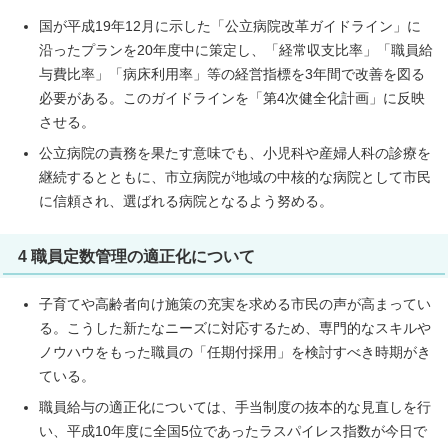
国が平成19年12月に示した「公立病院改革ガイドライン」に
沿ったプランを20年度中に策定し、「経常収支比率」「職員給
与費比率」「病床利用率」等の経営指標を3年間で改善を図る
必要がある。このガイドラインを「第4次健全化計画」に反映
させる。
公立病院の責務を果たす意味でも、小児科や産婦人科の診療を
継続するとともに、市立病院が地域の中核的な病院として市民
に信頼され、選ばれる病院となるよう努める。
4 職員定数管理の適正化について
子育てや高齢者向け施策の充実を求める市民の声が高まってい
る。こうした新たなニーズに対応するため、専門的なスキルや
ノウハウをもった職員の「任期付採用」を検討すべき時期がき
ている。
職員給与の適正化については、手当制度の抜本的な見直しを行
い、平成10年度に全国5位であったラスパイレス指数が今日で