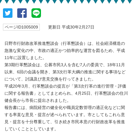
ページID1005009
更新日 平成30年2月27日
日野市行財政改革推進懇談会（行革懇談会）は、社会経済構造の
急激な変化の中、市政の適正かつ効率的な運営を図るため、平成
11年に設置しました。
第3期行革懇談会は、公募市民3人を含む7人の委員で、18年11月
以来、6回の会議を開き、第3次行革大綱の推進に関する事項など
について、討議及び意見交換を行ってきました。
平成20年3月、行革懇談会の提言が「第3次行革の進行管理・評価
に関する報告書」としてまとめられ、4月25日、行革懇談会の住川
健会長から市長に提出されました。
報告書には、病院経営の健全化や職員定数管理の適正化などに関
する率直な意見・提言が述べられています。市としてもこれら意
見・提言を十分尊重して、引き続き市民本意の行財政改革を推進
していくこととしています。