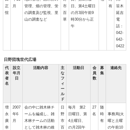
正
月
管理、畑の管理、蛍
市
日、第4土曜日
有
笹木
愃
の調査及び監視、里
百
の月3回午前9
延吉
山の調査など
草
時30分から正
電
午
話：
042-
642-
0422
日野団塊世代広場
代
設立
活動内容
主
活動日
会
募
連絡先
表
年月
な
員
集
者
日
フ
数
名
ィ
ー
ル
ド
増
2007
会の中に雑木林チ
日
毎月 第2
27
随
永
年6
ームを編成し、雑
野
日曜日、第
名
時
事務局(火
廣
月
木林チームの活動
市
4土曜日、
有
曜と土曜
幸
として雑木林の維
百
の月2回午
の午前10