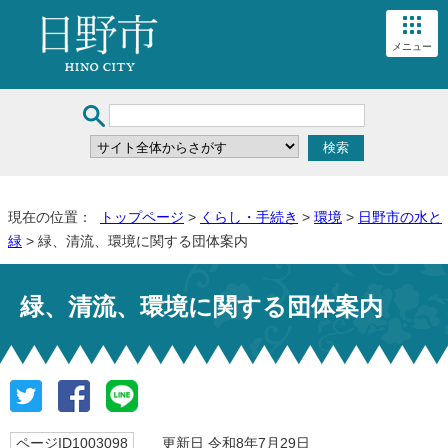
メニュー
現在の位置：
トップページ
>
くらし・手続き
>
環境
>
日野市の水と
緑
> 緑、清流、環境に関する団体案内
緑、清流、環境に関する団体案内
ページID1003098
更新日 令和8年7月29日