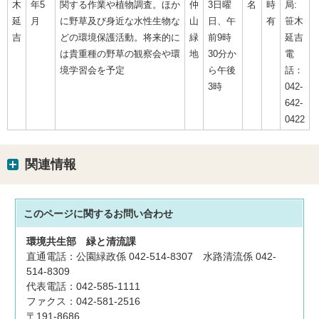
木
年5
関する作業や植物調査。ほか
仲
3日曜
名
時
局:
延
月
に野草及び身近な水性生物な
山
日、午
有
笹木
吉
どの環境保護活動。将来的に
緑
前9時
延吉
は貴重種の野草の観察会や環
地
30分か
電
境学習会を予定
ら午後
話：
3時
042-
642-
0422
関連情報
このページに関する
お問い合わせ
環境共生部
緑と清流課
直通電話：公園緑政係 042-514-8307 水路清流係 042-
514-8309
代表電話：042-585-1111
ファクス：042-581-2516
〒191-8686