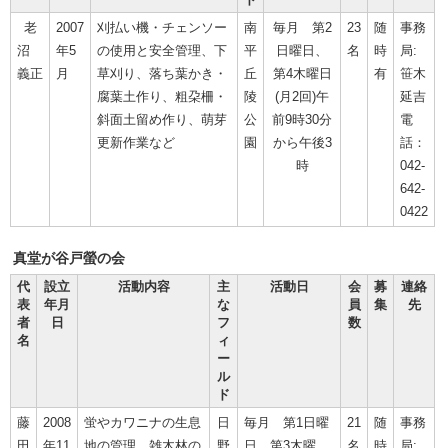
老
2007
刈払い機・チェンソー
南
毎月 第2
23
随
事務
沼
年5
の使用と安全管理、下
平
日曜日、
名
時
局:
義正
月
草刈り、落ち葉かき・
丘
第4木曜日
有
笹木
腐葉土作り、粗朶柵・
陵
(月2回)午
延吉
斜面土留め作り、萌芽
公
前9時30分
電
更新作業など
園
から午後3
話：
時
042-
642-
0422
真堂が谷戸螢の会
代
設立
活動内容
主
活動日
会
募
連絡
表
年月
な
員
集
先
者
日
フ
数
名
ィ
ー
ル
ド
藤
2008
蛍やカワニナの生息
日
毎月 第1日曜
21
随
事務
田
年11
地の管理、雑木林の
野
日、第3木曜
名
時
局: