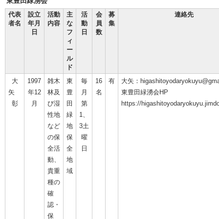
東豊田緑湧会
代表
設立
活動
主
活
会
募
連絡先
者名
年月
内容
な
動
員
集
日
フ
日
数
ィ
ー
ル
ド
大
1997
雑木
東
毎
16
有
大矢：higashitoyodaryokuyu@gma
矢
年12
林及
豊
月
名
東豊田緑湧会HP
彰
月
び湿
田
第
https://higashitoyodaryokuyu.jimd
性地
緑
1、
など
地
3土
の保
保
曜
全活
全
日
動、
地
貴重
域
種の
確
認・
保