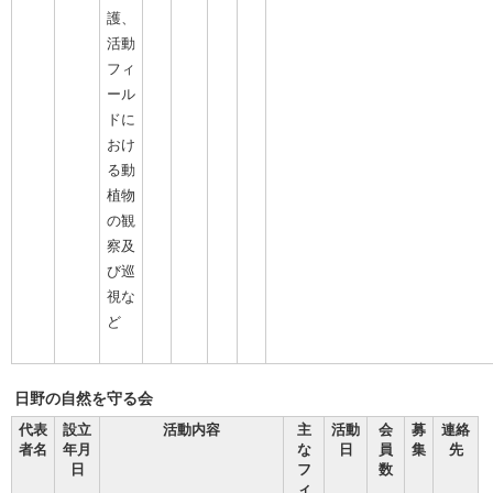
護、
活動
フィ
ール
ドに
おけ
る動
植物
の観
察及
び巡
視な
ど
日野の自然を守る会
代表
設立
活動内容
主
活動
会
募
連絡
者名
年月
な
日
員
集
先
日
フ
数
ィ