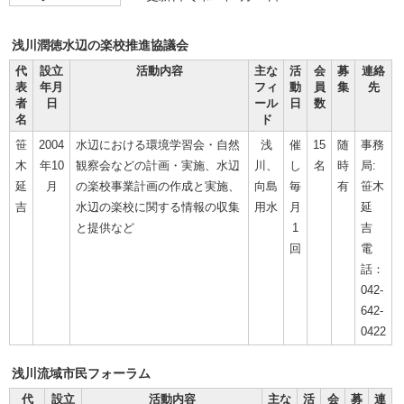
浅川潤徳水辺の楽校推進協議会
代
設立
活動内容
主な
活
会
募
連絡
表
年月
フィ
動
員
集
先
者
日
ール
日
数
名
ド
笹
2004
水辺における環境学習会・自然
浅
催
15
随
事務
木
年10
観察会などの計画・実施、水辺
川、
し
名
時
局:
延
月
の楽校事業計画の作成と実施、
向島
毎
有
笹木
吉
水辺の楽校に関する情報の収集
用水
月
延
と提供など
1
吉
回
電
話：
042-
642-
0422
浅川流域市民フォーラム
代
設立
活動内容
主な
活
会
募
連