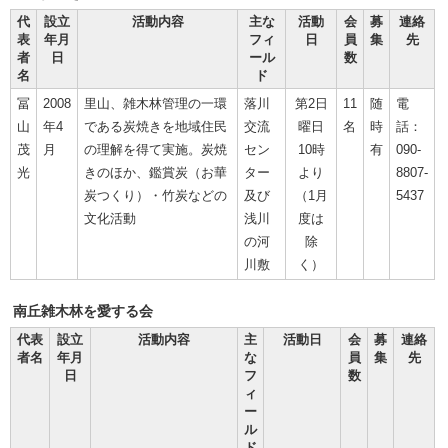
代
設立
活動内容
主な
活動
会
募
連絡
表
年月
フィ
日
員
集
先
者
日
ール
数
名
ド
冨
2008
里山、雑木林管理の一環
落川
第2日
11
随
電
山
年4
である炭焼きを地域住民
交流
曜日
名
時
話：
茂
月
の理解を得て実施。炭焼
セン
10時
有
090-
光
きのほか、鑑賞炭（お華
ター
より
8807-
炭つくり）・竹炭などの
及び
（1月
5437
文化活動
浅川
度は
の河
除
川敷
く）
南丘雑木林を愛する会
代表
設立
活動内容
主
活動日
会
募
連絡
者名
年月
な
員
集
先
日
フ
数
ィ
ー
ル
ド