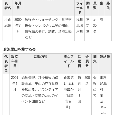
表
年月
フィ
動
員
集
絡
者名
日
ール
日
数
先
ド
小倉
2000
勉強会・ウォッチング・意見交
浅川
不
約
有
紀雄
年7
換会・シンポジウム等の開催、
流域
定
30
月
情報誌の発行、調査、清掃活動
河川
期
名
など
倉沢里山を愛する会
代
設立
活動内容
主なフ
活
会
募
連絡先
表
年月
ィール
動
員
集
者
日
ド
日
数
名
2001
緑地管理、稀少植物の保
倉沢第
原
200
会
事務
年4
護育成、里山の存在意義
1、2緑
則
名
報
局:田
月
を広める、ボランティア
地ほか
月
に
村
の交流・交歓のためのイ
（日野
1
て
電
ベント開催など
市百
回
話：
草）
042-
592-