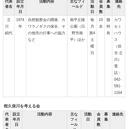
代表
設立
活動内容
主なフィ
活
会
募
連絡
者名
年月
ールド
動
員
集
先
日
日
数
立
1974
自然観察会の開催、カ
南平丘陵
毎
10
随
カワ
川
年
ワラノギクの保全、そ
公園（日
月
名
時
セミ
絹代
の他市の行事への協力
野市南
第4
有
ハウ
など
平）ほか
土
ス
曜
（担
日
当 立
川）
電
話：
042-
581-
1164
程久保川を考える会
代
設立
活動内容
主な
活動
会
募
連絡先
表
年月
フィ
日
員
集
者
日
ール
数