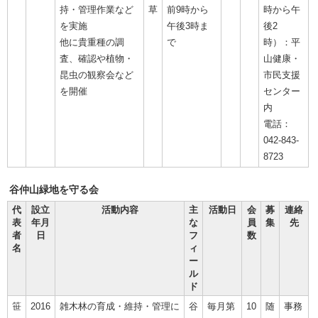
持・管理作業など
草
前9時から
時から午
を実施
午後3時ま
後2
他に貴重種の調
で
時）：平
査、確認や植物・
山健康・
昆虫の観察会など
市民支援
を開催
センター
内
電話：
042-843-
8723
谷仲山緑地を守る会
代
設立
活動内容
主
活動日
会
募
連絡
表
年月
な
員
集
先
者
日
フ
数
名
ィ
ー
ル
ド
笹
2016
雑木林の育成・維持・管理に
谷
毎月第
10
随
事務