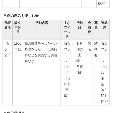
5859
自然の恵みを楽しむ会
代表
設立
活動内容
主な
活動
会
募
連絡
者名
年月
フィ
日
員
集
先
日
ール
数
ド
石
1996
旬の野菜等をつかった
石坂
収穫
40
随
石坂
坂
年秋
料理をしたり、伝統行
ファ
期の
名
時
ファ
昌子
事などを実践する講習
ー
土
有
ー
会など
ム・
曜・
ム・
ハウ
日曜
ハウ
ス
日
ス
（日
電
野市
話：
百
042-
草）
591-
6477