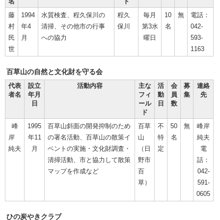
名
ド
藤
1994
水質検査、程久保川の
程久
毎月
10
無
電話：
村
年4
清掃、その他市の行事
保川
第3水
名
042-
民
月
への協力
曜日
593-
世
1163
百草山の自然と文化財を守る会
代表
設立
活動内容
主な
活
会
募
連絡
者名
年月
フィ
動
員
集
先
日
ール
日
数
ド
峰
1995
百草山斜面の開発抑制のため
百草
不
50
無
峰岸
岸
年11
の署名活動、百草山の散策イ
山
特
名
純夫
純夫
月
ベントの実施・文化財調査・
（日
定
電
清掃活動、市と協力して散策
野市
話：
マップを作成など
百
042-
草）
591-
0605
ひの炭やきクラブ