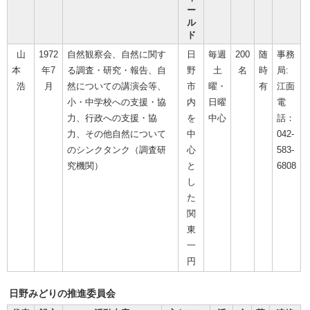
ー
ル
ド
山
1972
自然観察会、自然に関す
日
毎週
200
随
事務
本
年7
る調査・研究・報告、自
野
土
名
時
局:
浩
月
然についての講演会等、
市
曜・
有
江面
小・中学校への支援・協
内
日曜
電
力、行政への支援・協
を
中心
話：
力、その他自然について
中
042‐
のシンクタンク（調査研
心
583-
究機関）
と
6808
し
た
関
東
一
円
日野みどりの推進委員会