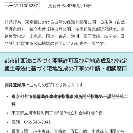
ページID1005237
更新日 令和7年3月18日
開発行為、東京都における自然の保護と回復に関する条例（自然
保護条例）、都立多摩丘陵自然公園、多摩丘陵北部近郊緑地、道
路位置指定、上水道、国道、都道、河川、高圧電線、航空法、及
び登記に関する関係機関のお問い合わせ先の一覧です。
都市計画法に基づく開発許可及び宅地造成及び特定
盛土等法に基づく宅地造成の工事の申請・相談窓口
開発登録簿
はこちらの窓口で取得できます。
東京都都市整備局多摩建築指導事務所開発指導第一課開発第二
係
東京都立川市錦町四丁目6番3号立川合同庁舎2階
電話 042-548-2041
最寄り駅 JR中央線、青梅線、五日市線、南武線立川駅から