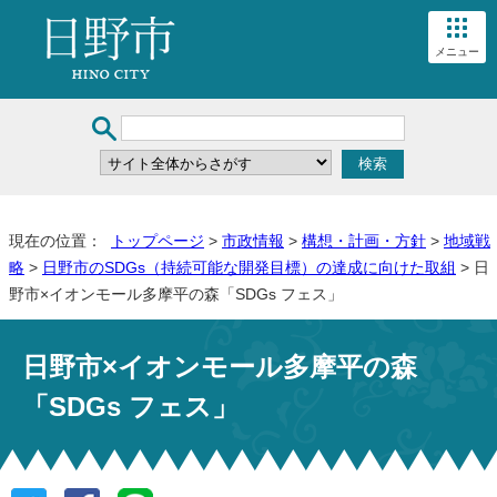
メニュー
現在の位置：
トップページ
>
市政情報
>
構想・計画・方針
>
地域戦
略
>
日野市のSDGs（持続可能な開発目標）の達成に向けた取組
> 日
野市×イオンモール多摩平の森「SDGs フェス」
日野市×イオンモール多摩平の森
「SDGs フェス」