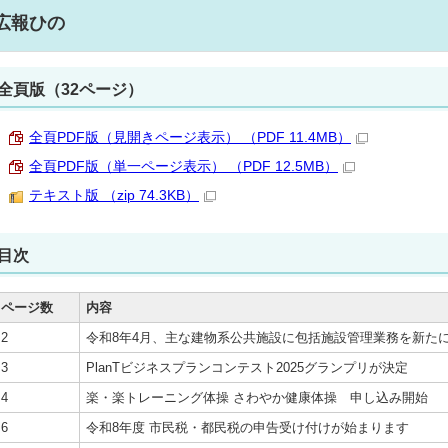
広報ひの
全頁版（32ページ）
全頁PDF版（見開きページ表示） （PDF 11.4MB）
全頁PDF版（単一ページ表示） （PDF 12.5MB）
テキスト版 （zip 74.3KB）
目次
ページ数
内容
2
令和8年4月、主な建物系公共施設に包括施設管理業務を新た
3
PlanTビジネスプランコンテスト2025グランプリが決定
4
楽・楽トレーニング体操 さわやか健康体操 申し込み開始
6
令和8年度 市民税・都民税の申告受け付けが始まります