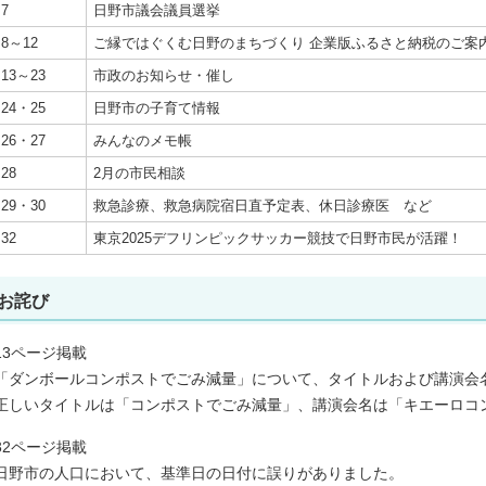
7
日野市議会議員選挙
8～12
ご縁ではぐくむ日野のまちづくり 企業版ふるさと納税のご案
13～23
市政のお知らせ・催し
24・25
日野市の子育て情報
26・27
みんなのメモ帳
28
2月の市民相談
29・30
救急診療、救急病院宿日直予定表、休日診療医 など
32
東京2025デフリンピックサッカー競技で日野市民が活躍！
お詫び
13ページ掲載
「ダンボールコンポストでごみ減量」について、タイトルおよび講演会
正しいタイトルは「コンポストでごみ減量」、講演会名は「キエーロコ
32ページ掲載
日野市の人口において、基準日の日付に誤りがありました。