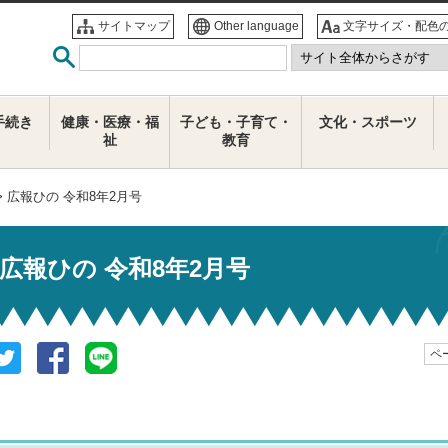
サイトマップ
Other language
文字サイズ・配色
手続き
健康・医療・福
子ども・子育て・
文化・スポーツ
祉
教育
> 広報ひの 令和8年2月号
広報ひの 令和8年2月号
ペー