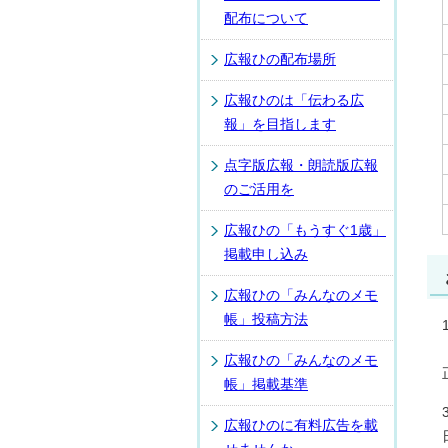
配布について
広報ひの配布場所
広報ひのは「伝わる広
報」を目指します
点字版広報・朗読版広報
のご活用を
広報ひの「もうすぐ1歳」
掲載申し込み
広報ひの「みんなのメモ
帳」投稿方法
広報ひの「みんなのメモ
帳」掲載基準
広報ひのに有料広告を載