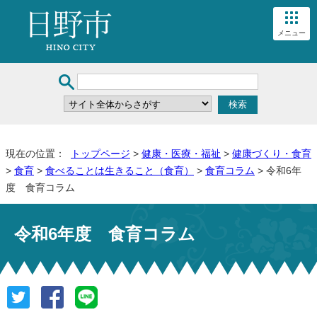
メニュー
現在の位置：
トップページ
>
健康・医療・福祉
>
健康づくり・食育
>
食育
>
食べることは生きること（食育）
>
食育コラム
> 令和6年
度 食育コラム
令和6年度 食育コラム