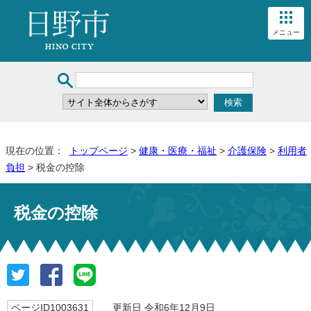
メニュー
現在の位置：
トップページ
>
健康・医療・福祉
>
介護保険
>
利用者
負担
> 税金の控除
税金の控除
ページID1003631
更新日 令和6年12月9日