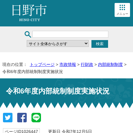
メニュー
現在の位置：
トップページ
>
市政情報
>
行財政
>
内部統制制度
>
令和6年度内部統制制度実施状況
令和6年度内部統制制度実施状況
ページID1026447
更新日 令和7年12月5日