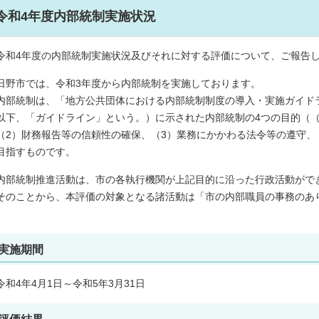
令和4年度内部統制実施状況
令和4年度の内部統制実施状況及びそれに対する評価について、ご報告
日野市では、令和3年度から内部統制を実施しております。
内部統制は、「地方公共団体における内部統制制度の導入・実施ガイドラ
以下、「ガイドライン」という。）に示された内部統制の4つの目的（
（2）財務報告等の信頼性の確保、（3）業務にかかわる法令等の遵守、
目指すものです。
内部統制推進活動は、市の各執行機関が上記目的に沿った行政活動がで
そのことから、本評価の対象となる諸活動は「市の内部職員の事務のあ
実施期間
令和4年4月1日～令和5年3月31日