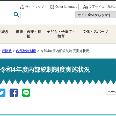
サイトマップ
Other language
文字サイズ・配色
手続き
健康・医療・福
子ども・子育て・
文化・スポーツ
祉
教育
>
行財政
>
内部統制制度
> 令和4年度内部統制制度実施状況
令和4年度内部統制制度実施状況
ページ