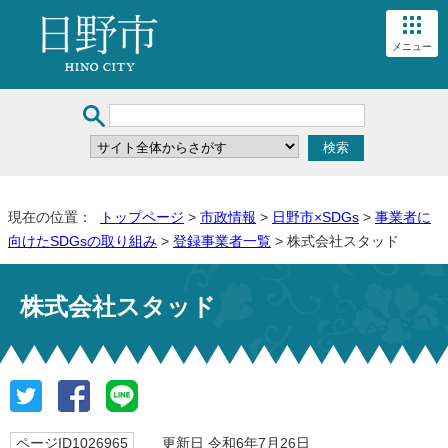
メニュー
現在の位置：
トップページ
>
市政情報
>
日野市×SDGs
>
事業者に
向けたSDGsの取り組み
>
登録事業者一覧
> 株式会社スタッド
株式会社スタッド
ページID1026965
更新日 令和6年7月26日