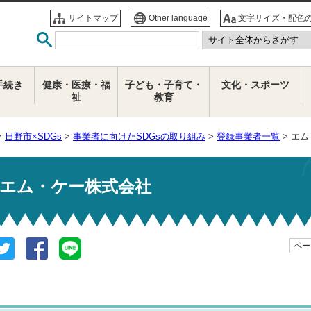
サイトマップ
Other language
文字サイズ・配色
手続き
健康・医療・福
子ども・子育て・
文化・スポーツ
祉
教育
>
日野市×SDGs
>
事業者に向けたSDGsの取り組み
>
登録事業者一覧
> エ
エム・ケー株式会社
ページ