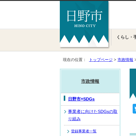
くらし・
現在の位置：
トップページ
>
市政情報
市政情報
日野市×SDGs
事業者に向けたSDGsの取
り組み
登録事業者一覧