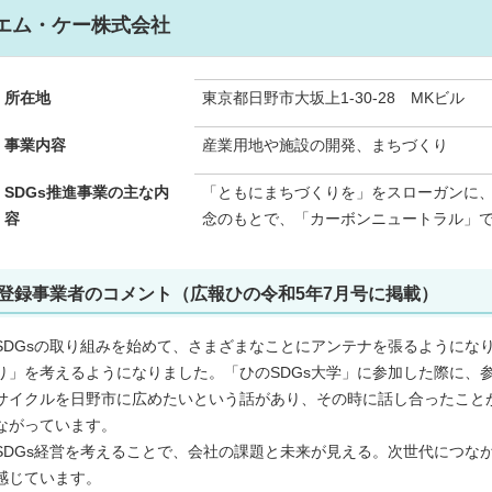
エム・ケー株式会社
所在地
東京都日野市大坂上1-30-28 MKビル
事業内容
産業用地や施設の開発、まちづくり
SDGs推進事業の主な内
「ともにまちづくりを」をスローガンに
容
念のもとで、「カーボンニュートラル」
登録事業者のコメント（広報ひの令和5年7月号に掲載）
SDGsの取り組みを始めて、さまざまなことにアンテナを張るようにな
り」を考えるようになりました。「ひのSDGs大学」に参加した際に、
サイクルを日野市に広めたいという話があり、その時に話し合ったこと
ながっています。
SDGs経営を考えることで、会社の課題と未来が見える。次世代につな
感じています。