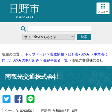
メニュー
現在の位置：
トップページ
>
市政情報
>
日野市×SDGs
>
事業者に
向けたSDGsの取り組み
>
登録事業者一覧
> 南観光交通株式会社
南観光交通株式会社
ページID1026056
更新日 令和8年3月16日