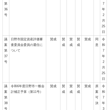
第
7
36
年
号
2
月
25
日
議
日野市固定資産評価審
賛成
賛
賛
賛
賛成
同
令
案
査委員会委員の選任に
成
成
成
意
和
第
ついて
7
37
年
号
2
月
25
日
議
令和6年度日野市一般会
賛成
賛
賛
賛
賛成
原
令
案
計補正予算（第11号）
成
成
成
案
和
第
可
7
38
決
年
号
3