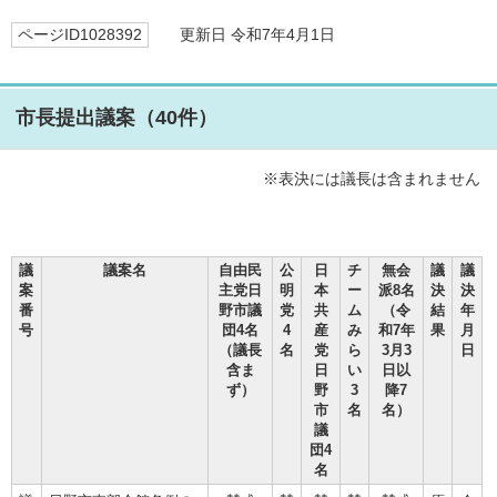
ページID1028392
更新日 令和7年4月1日
市長提出議案（40件）
※表決には議長は含まれません
議
議案名
自由民
公
日
チ
無会
議
議
案
主党日
明
本
ー
派8名
決
決
番
野市議
党
共
ム
（令
結
年
号
団4名
4
産
み
和7年
果
月
（議長
名
党
ら
3月3
日
含ま
日
い
日以
ず）
野
3
降7
市
名
名）
議
団4
名