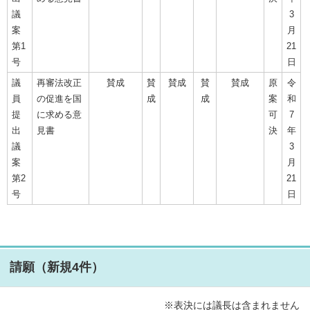
議
3
案
月
第1
21
号
日
議
再審法改正
賛成
賛
賛成
賛
賛成
原
令
員
の促進を国
成
成
案
和
提
に求める意
可
7
出
見書
決
年
議
3
案
月
第2
21
号
日
請願（新規4件）
※表決には議長は含まれません