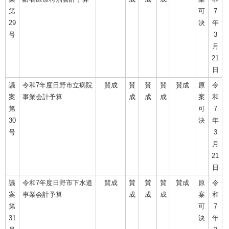
第
可
7
29
決
年
号
3
月
21
日
議
令和7年度日野市立病院
賛成
賛
賛
賛
賛成
原
令
案
事業会計予算
成
成
成
案
和
第
可
7
30
決
年
号
3
月
21
日
議
令和7年度日野市下水道
賛成
賛
賛
賛
賛成
原
令
案
事業会計予算
成
成
成
案
和
第
可
7
31
決
年