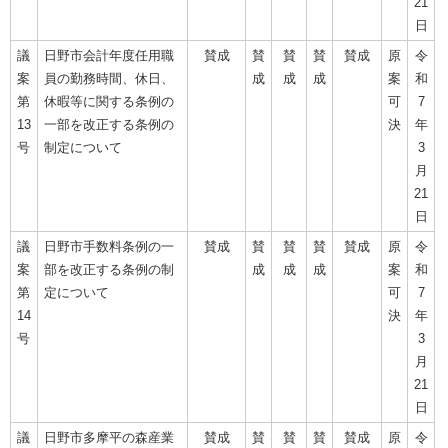
21
日
議
日野市会計年度任用職
賛成
賛
賛
賛
賛成
原
令
案
員の勤務時間、休日、
成
成
成
案
和
第
休暇等に関する条例の
可
7
13
一部を改正する条例の
決
年
号
制定について
3
月
21
日
議
日野市手数料条例の一
賛成
賛
賛
賛
賛成
原
令
案
部を改正する条例の制
成
成
成
案
和
第
定について
可
7
14
決
年
号
3
月
21
日
議
日野市多摩平の森産業
賛成
賛
賛
賛
賛成
原
令