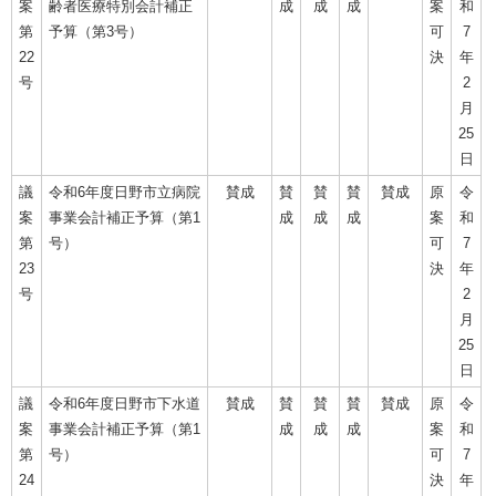
案
齢者医療特別会計補正
成
成
成
案
和
第
予算（第3号）
可
7
22
決
年
号
2
月
25
日
議
令和6年度日野市立病院
賛成
賛
賛
賛
賛成
原
令
案
事業会計補正予算（第1
成
成
成
案
和
第
号）
可
7
23
決
年
号
2
月
25
日
議
令和6年度日野市下水道
賛成
賛
賛
賛
賛成
原
令
案
事業会計補正予算（第1
成
成
成
案
和
第
号）
可
7
24
決
年