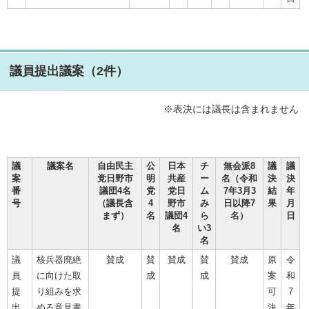
議員提出議案（2件）
※表決には議長は含まれません
議
議案名
自由民主
公
日本
チ
無会派8
議
議
案
党日野市
明
共産
ー
名（令和
決
決
番
議団4名
党
党日
ム
7年3月3
結
年
号
（議長含
4
野市
み
日以降7
果
月
まず）
名
議団4
ら
名）
日
名
い3
名
議
核兵器廃絶
賛成
賛
賛成
賛
賛成
原
令
員
に向けた取
成
成
案
和
提
り組みを求
可
7
出
める意見書
決
年