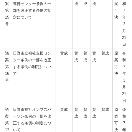
案
連携センター条例の一
成
成
成
案
和
第
部を改正する条例の制
可
7
15
定について
決
年
号
3
月
21
日
議
日野市立福祉支援セン
賛成
賛
賛
賛
賛成
原
令
案
ター条例の一部を改正
成
成
成
案
和
第
する条例の制定につい
可
7
16
て
決
年
号
3
月
21
日
議
日野市福祉オンブズパ
賛成
賛
賛
賛
賛成
原
令
案
ーソン条例の一部を改
成
成
成
案
和
第
正する条例の制定につ
可
7
17
いて
決
年