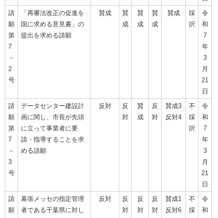
請
「再審法改正の促進を
賛成
賛
賛
賛
賛成
採
令
願
国に求める意見書」の
成
成
成
択
和
第
提出を求める請願
7
7
年
－
3
2
月
号
21
日
請
データセンター建設計
反対
反
賛
反
賛成3
不
令
願
画に関し、市長が先頭
対
成
対
反対4
採
和
第
に立って事業者に要
択
7
7
請・指導することを求
年
－
める請願
3
3
月
号
21
日
請
幕張メッセの指定管理
反対
反
反
反
賛成1
不
令
願
者である千葉県に対し
対
対
対
反対6
採
和