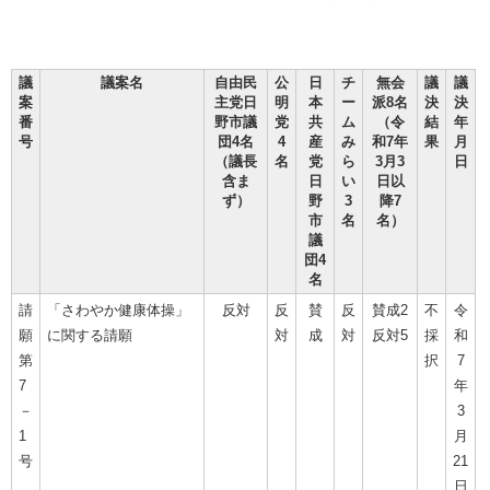
議
議案名
自由民
公
日
チ
無会
議
議
案
主党日
明
本
ー
派8名
決
決
番
野市議
党
共
ム
（令
結
年
号
団4名
4
産
み
和7年
果
月
（議長
名
党
ら
3月3
日
含ま
日
い
日以
ず）
野
3
降7
市
名
名）
議
団4
名
請
「さわやか健康体操」
反対
反
賛
反
賛成2
不
令
願
に関する請願
対
成
対
反対5
採
和
第
択
7
7
年
－
3
1
月
号
21
日