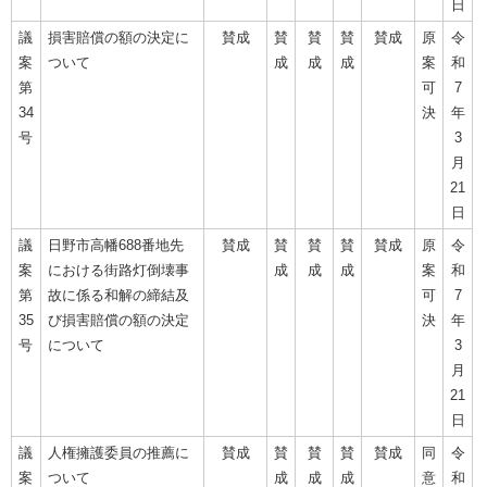
日
議
損害賠償の額の決定に
賛成
賛
賛
賛
賛成
原
令
案
ついて
成
成
成
案
和
第
可
7
34
決
年
号
3
月
21
日
議
日野市高幡688番地先
賛成
賛
賛
賛
賛成
原
令
案
における街路灯倒壊事
成
成
成
案
和
第
故に係る和解の締結及
可
7
35
び損害賠償の額の決定
決
年
号
について
3
月
21
日
議
人権擁護委員の推薦に
賛成
賛
賛
賛
賛成
同
令
案
ついて
成
成
成
意
和