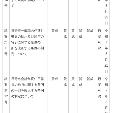
号
て
3
月
21
日
議
日野市一般職の任期付
賛成
賛
賛
賛
賛成
原
令
案
職員の採用及び給与の
成
成
成
案
和
第
特例に関する条例の一
可
7
11
部を改正する条例の制
決
年
号
定について
3
月
21
日
議
日野市会計年度任用職
賛成
賛
賛
賛
賛成
原
令
案
員の給与に関する条例
成
成
成
案
和
第
の一部を改正する条例
可
7
12
の制定について
決
年
号
3
月