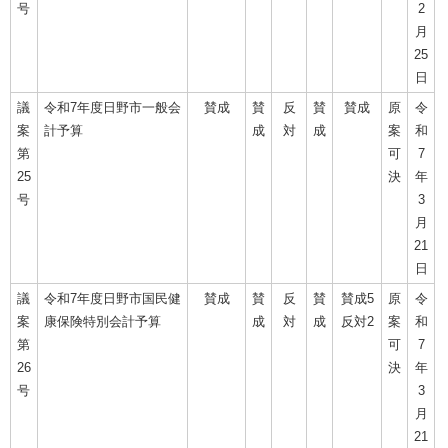
号
2
月
25
日
議
令和7年度日野市一般会
賛成
賛
反
賛
賛成
原
令
案
計予算
成
対
成
案
和
第
可
7
25
決
年
号
3
月
21
日
議
令和7年度日野市国民健
賛成
賛
反
賛
賛成5
原
令
案
康保険特別会計予算
成
対
成
反対2
案
和
第
可
7
26
決
年
号
3
月
21