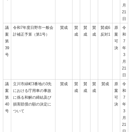
月
21
日
議
令和7年度日野市一般会
賛成
賛
賛
賛
賛成6
原
令
案
計補正予算（第1号）
成
成
成
反対1
案
和
第
可
7
39
決
年
号
3
月
21
日
議
立川市緑町3番地の3先
賛成
賛
賛
賛
賛成
原
令
案
における庁用車の事故
成
成
成
案
和
第
に係る和解の締結及び
可
7
40
損害賠償の額の決定に
決
年
号
ついて
3
月
21
日