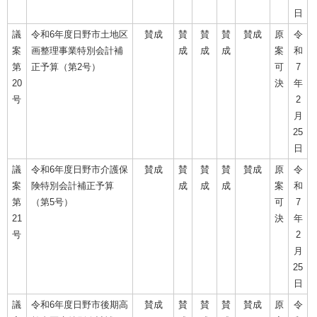
日
議
令和6年度日野市土地区
賛成
賛
賛
賛
賛成
原
令
案
画整理事業特別会計補
成
成
成
案
和
第
正予算（第2号）
可
7
20
決
年
号
2
月
25
日
議
令和6年度日野市介護保
賛成
賛
賛
賛
賛成
原
令
案
険特別会計補正予算
成
成
成
案
和
第
（第5号）
可
7
21
決
年
号
2
月
25
日
議
令和6年度日野市後期高
賛成
賛
賛
賛
賛成
原
令