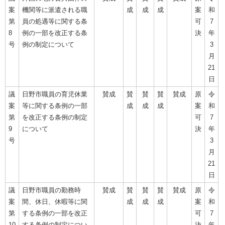
案
機関等に派遣される職
成
成
成
案
和
第
員の処遇等に関する条
可
7
8
例の一部を改正する条
決
年
号
例の制定について
3
月
21
日
議
日野市職員の育児休業
賛成
賛
賛
賛
賛成
原
令
案
等に関する条例の一部
成
成
成
案
和
第
を改正する条例の制定
可
7
9
について
決
年
号
3
月
21
日
議
日野市職員の勤務時
賛成
賛
賛
賛
賛成
原
令
案
間、休日、休暇等に関
成
成
成
案
和
第
する条例の一部を改正
可
7
10
する条例の制定につい
決
年