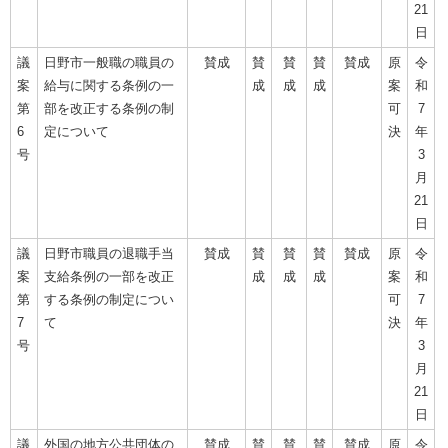
21
日
議
日野市一般職の職員の
賛成
賛
賛
賛
賛成
原
令
案
給与に関する条例の一
成
成
成
案
和
第
部を改正する条例の制
可
7
6
定について
決
年
号
3
月
21
日
議
日野市職員の退職手当
賛成
賛
賛
賛
賛成
原
令
案
支給条例の一部を改正
成
成
成
案
和
第
する条例の制定につい
可
7
7
て
決
年
号
3
月
21
日
議
外国の地方公共団体の
賛成
賛
賛
賛
賛成
原
令