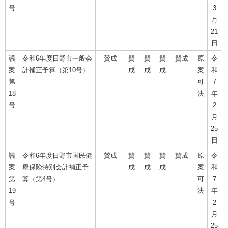
号
3
月
21
日
議
令和6年度日野市一般会
賛成
賛
賛
賛
賛成
原
令
案
計補正予算（第10号）
成
成
成
案
和
第
可
7
18
決
年
号
2
月
25
日
議
令和6年度日野市国民健
賛成
賛
賛
賛
賛成
原
令
案
康保険特別会計補正予
成
成
成
案
和
第
算（第4号）
可
7
19
決
年
号
2
月
25