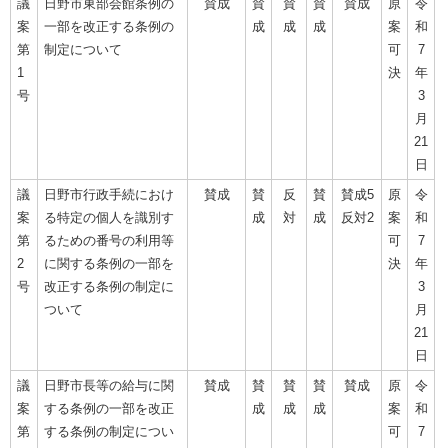
議
日野市東部会館条例の
賛成
賛
賛
賛
賛成
原
令
案
一部を改正する条例の
成
成
成
案
和
第
制定について
可
7
1
決
年
号
3
月
21
日
議
日野市行政手続におけ
賛成
賛
反
賛
賛成5
原
令
案
る特定の個人を識別す
成
対
成
反対2
案
和
第
るための番号の利用等
可
7
2
に関する条例の一部を
決
年
号
改正する条例の制定に
3
ついて
月
21
日
議
日野市長等の給与に関
賛成
賛
賛
賛
賛成
原
令
案
する条例の一部を改正
成
成
成
案
和
第
する条例の制定につい
可
7