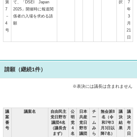
第
て、「DSEI Japan
択
7
7
2025」開催時に報道関
年
－
係者の入場を求める請
3
4
願
月
号
21
日
請願（継続1件）
※表決には議長は含まれません
議
議案名
自由民主
公
日本
チ
無会派8
議
議
案
党日野市
明
共産
ー
名（令
決
決
番
議団4名
党
党日
ム
和7年3
結
年
号
（議長含
4
野市
み
月3日以
果
月
まず）
名
議団
ら
降7名）
日