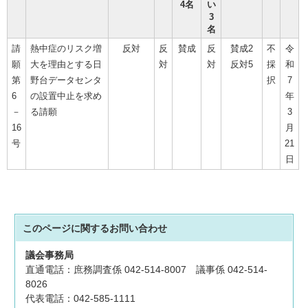
4名
い
3
名
請
熱中症のリスク増
反対
反
賛成
反
賛成2
不
令
願
大を理由とする日
対
対
反対5
採
和
第
野台データセンタ
択
7
6
の設置中止を求め
年
－
る請願
3
16
月
号
21
日
このページに関する
お問い合わせ
議会事務局
直通電話：庶務調査係 042-514-8007 議事係 042-514-
8026
代表電話：042-585-1111