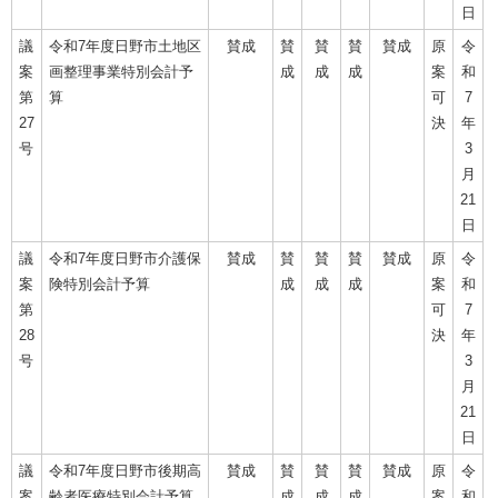
日
議
令和7年度日野市土地区
賛成
賛
賛
賛
賛成
原
令
案
画整理事業特別会計予
成
成
成
案
和
第
算
可
7
27
決
年
号
3
月
21
日
議
令和7年度日野市介護保
賛成
賛
賛
賛
賛成
原
令
案
険特別会計予算
成
成
成
案
和
第
可
7
28
決
年
号
3
月
21
日
議
令和7年度日野市後期高
賛成
賛
賛
賛
賛成
原
令
案
齢者医療特別会計予算
成
成
成
案
和