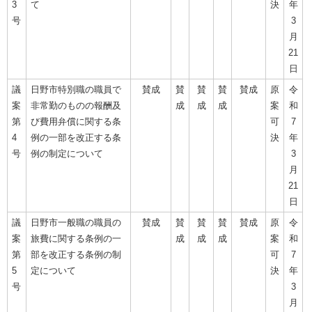
3
て
決
年
号
3
月
21
日
議
日野市特別職の職員で
賛成
賛
賛
賛
賛成
原
令
案
非常勤のものの報酬及
成
成
成
案
和
第
び費用弁償に関する条
可
7
4
例の一部を改正する条
決
年
号
例の制定について
3
月
21
日
議
日野市一般職の職員の
賛成
賛
賛
賛
賛成
原
令
案
旅費に関する条例の一
成
成
成
案
和
第
部を改正する条例の制
可
7
5
定について
決
年
号
3
月