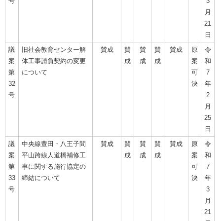
号
3
月
21
日
議
旧社会教育センター解
賛成
賛
賛
賛
賛成
原
令
案
体工事請負契約の変更
成
成
成
案
和
第
について
可
7
32
決
年
号
2
月
25
日
議
中央線豊田・八王子間
賛成
賛
賛
賛
賛成
原
令
案
平山跨線人道橋補修工
成
成
成
案
和
第
事に関する施行協定の
可
7
33
締結について
決
年
号
3
月
21