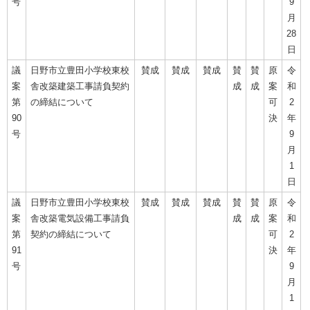
号
9
月
28
日
議
日野市立豊田小学校東校
賛成
賛成
賛成
賛
賛
原
令
案
舎改築建築工事請負契約
成
成
案
和
第
の締結について
可
2
90
決
年
号
9
月
1
日
議
日野市立豊田小学校東校
賛成
賛成
賛成
賛
賛
原
令
案
舎改築電気設備工事請負
成
成
案
和
第
契約の締結について
可
2
91
決
年
号
9
月
1