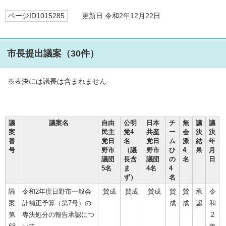
ページID1015285
更新日 令和2年12月22日
市長提出議案（30件）
※表決には議長は含まれません
議
議案名
自由
公明
日本
チ
無
議
議
案
民主
党4
共産
ー
会
決
決
番
党日
名
党日
ム
派
結
年
号
野市
（議
野市
ひ
4
果
月
議団
長含
議団
の
名
日
5名
ま
4名
4
ず）
名
議
令和2年度日野市一般会
賛成
賛成
賛成
賛
賛
承
令
案
計補正予算（第7号）の
成
成
認
和
第
専決処分の報告承認につ
2