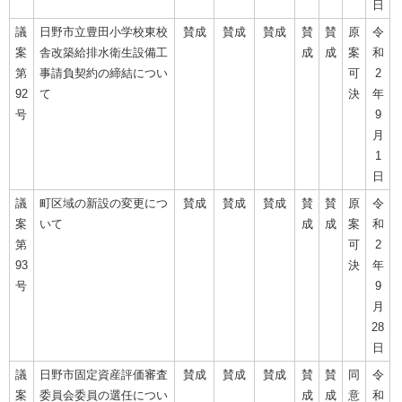
日
議
日野市立豊田小学校東校
賛成
賛成
賛成
賛
賛
原
令
案
舎改築給排水衛生設備工
成
成
案
和
第
事請負契約の締結につい
可
2
92
て
決
年
号
9
月
1
日
議
町区域の新設の変更につ
賛成
賛成
賛成
賛
賛
原
令
案
いて
成
成
案
和
第
可
2
93
決
年
号
9
月
28
日
議
日野市固定資産評価審査
賛成
賛成
賛成
賛
賛
同
令
案
委員会委員の選任につい
成
成
意
和