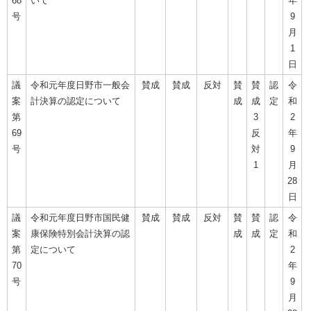
68
いて
年
号
9
月
1
日
議
令和元年度日野市一般会
賛成
賛成
反対
賛
賛
認
令
案
計決算の認定について
成
成
定
和
第
3
2
69
反
年
号
対
9
1
月
28
日
議
令和元年度日野市国民健
賛成
賛成
反対
賛
賛
認
令
案
康保険特別会計決算の認
成
成
定
和
第
定について
2
70
年
号
9
月