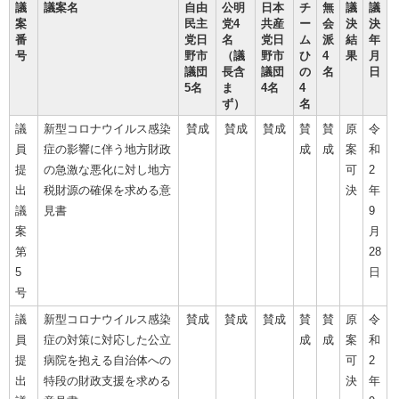
議
議案名
自由
公明
日本
チ
無
議
議
案
民主
党4
共産
ー
会
決
決
番
党日
名
党日
ム
派
結
年
号
野市
（議
野市
ひ
4
果
月
議団
長含
議団
の
名
日
5名
ま
4名
4
ず）
名
議
新型コロナウイルス感染
賛成
賛成
賛成
賛
賛
原
令
員
症の影響に伴う地方財政
成
成
案
和
提
の急激な悪化に対し地方
可
2
出
税財源の確保を求める意
決
年
議
見書
9
案
月
第
28
5
日
号
議
新型コロナウイルス感染
賛成
賛成
賛成
賛
賛
原
令
員
症の対策に対応した公立
成
成
案
和
提
病院を抱える自治体への
可
2
出
特段の財政支援を求める
決
年