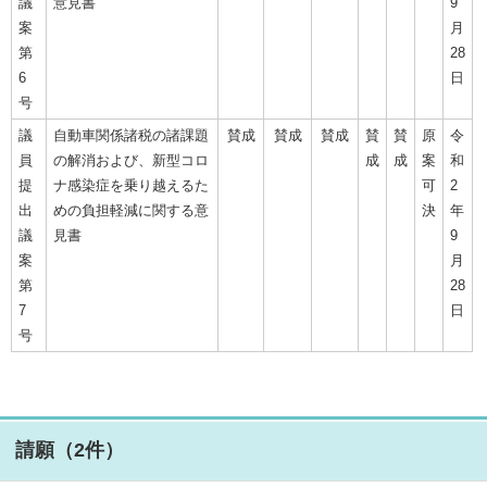
議
意見書
9
案
月
第
28
6
日
号
議
自動車関係諸税の諸課題
賛成
賛成
賛成
賛
賛
原
令
員
の解消および、新型コロ
成
成
案
和
提
ナ感染症を乗り越えるた
可
2
出
めの負担軽減に関する意
決
年
議
見書
9
案
月
第
28
7
日
号
請願（2件）