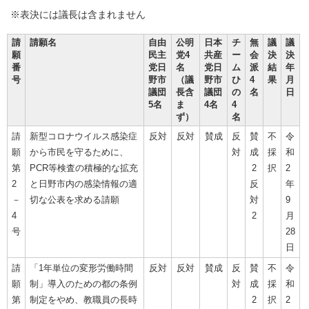
※表決には議長は含まれません
請
請願名
自由
公明
日本
チ
無
議
議
願
民主
党4
共産
ー
会
決
決
番
党日
名
党日
ム
派
結
年
号
野市
（議
野市
ひ
4
果
月
議団
長含
議団
の
名
日
5名
ま
4名
4
ず）
名
請
新型コロナウイルス感染症
反対
反対
賛成
反
賛
不
令
願
から市民を守るために、
対
成
採
和
第
PCR等検査の積極的な拡充
2
択
2
2
と日野市内の感染情報の適
反
年
－
切な公表を求める請願
対
9
4
2
月
号
28
日
請
「1年単位の変形労働時間
反対
反対
賛成
反
賛
不
令
願
制」導入のための都の条例
対
成
採
和
第
制定をやめ、教職員の長時
2
択
2