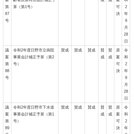
第
算（第1号）
可
2
87
決
年
号
9
月
28
日
議
令和2年度日野市立病院
賛成
賛成
賛成
賛
賛
原
令
案
事業会計補正予算（第2
成
成
案
和
第
号）
可
2
88
決
年
号
9
月
28
日
議
令和2年度日野市下水道
賛成
賛成
賛成
賛
賛
原
令
案
事業会計補正予算（第1
成
成
案
和
第
号）
可
2
89
決
年