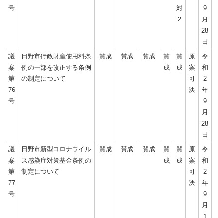
号
対
9
2
月
28
日
議
日野市行政財産使用料条
賛成
賛成
賛成
賛
賛
原
令
案
例の一部を改正する条例
成
成
案
和
第
の制定について
可
2
76
決
年
号
9
月
28
日
議
日野市新型コロナウイル
賛成
賛成
賛成
賛
賛
原
令
案
ス感染症対策基金条例の
成
成
案
和
第
制定について
可
2
77
決
年
号
9
月
1