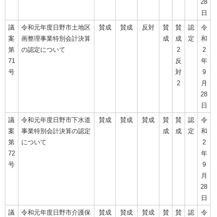
28
日
議
令和元年度日野市土地区
賛成
賛成
反対
賛
賛
認
令
案
画整理事業特別会計決算
成
成
定
和
第
の認定について
2
2
71
反
年
号
対
9
2
月
28
日
議
令和元年度日野市下水道
賛成
賛成
賛成
賛
賛
認
令
案
事業特別会計決算の認定
成
成
定
和
第
について
2
72
年
号
9
月
28
日
議
令和元年度日野市介護保
賛成
賛成
賛成
賛
賛
認
令