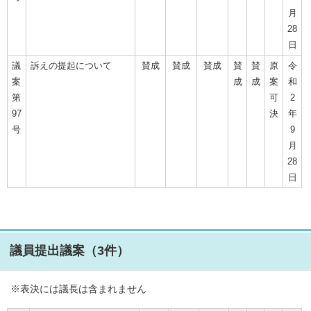
月
28
日
議
訴えの提起について
賛成
賛成
賛成
賛
賛
原
令
案
成
成
案
和
第
可
2
97
決
年
号
9
月
28
日
議員提出議案（3件）
※表決には議長は含まれません