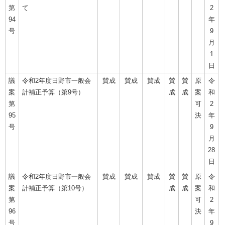
第
て
2
94
年
号
9
月
1
日
議
令和2年度日野市一般会
賛成
賛成
賛成
賛
賛
原
令
案
計補正予算（第9号）
成
成
案
和
第
可
2
95
決
年
号
9
月
28
日
議
令和2年度日野市一般会
賛成
賛成
賛成
賛
賛
原
令
案
計補正予算（第10号）
成
成
案
和
第
可
2
96
決
年
号
9