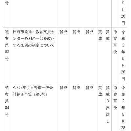
号
9
月
28
日
議
日野市発達・教育支援セ
賛成
賛成
賛成
賛
賛
原
令
案
ンター条例の一部を改正
成
成
案
和
第
する条例の制定について
可
2
83
決
年
号
9
月
28
日
議
令和2年度日野市一般会
賛成
賛成
賛成
賛
賛
原
令
案
計補正予算（第8号）
成
成
案
和
第
3
可
2
84
反
決
年
号
対
9
1
月
28