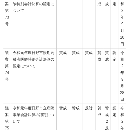
案
険特別会計決算の認定に
成
成
定
和
第
ついて
2
73
年
号
9
月
28
日
議
令和元年度日野市後期高
賛成
賛成
賛成
賛
賛
認
令
案
齢者医療特別会計決算の
成
成
定
和
第
認定について
2
74
年
号
9
月
28
日
議
令和元年度日野市立病院
賛成
賛成
反対
賛
賛
認
令
案
事業会計決算の認定につ
成
成
定
和
第
いて
2
2
75
反
年