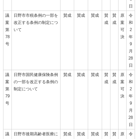
日
議
日野市市税条例の一部を
賛成
賛成
賛成
賛
賛
原
令
案
改正する条例の制定につ
成
成
案
和
第
いて
可
2
78
決
年
号
9
月
28
日
議
日野市国民健康保険条例
賛成
賛成
賛成
賛
賛
原
令
案
の一部を改正する条例の
成
成
案
和
第
制定について
可
2
79
決
年
号
9
月
28
日
議
日野市後期高齢者医療に
賛成
賛成
賛成
賛
賛
原
令