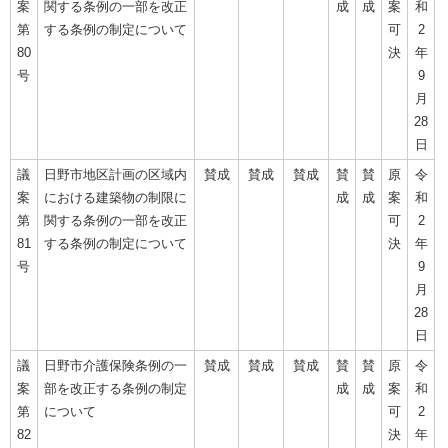
案
関する条例の一部を改正
成
成
案
和
第
する条例の制定について
可
2
80
決
年
号
9
月
28
日
議
日野市地区計画の区域内
賛成
賛成
賛成
賛
賛
原
令
案
における建築物の制限に
成
成
案
和
第
関する条例の一部を改正
可
2
81
する条例の制定について
決
年
号
9
月
28
日
議
日野市介護保険条例の一
賛成
賛成
賛成
賛
賛
原
令
案
部を改正する条例の制定
成
成
案
和
第
について
可
2
82
決
年