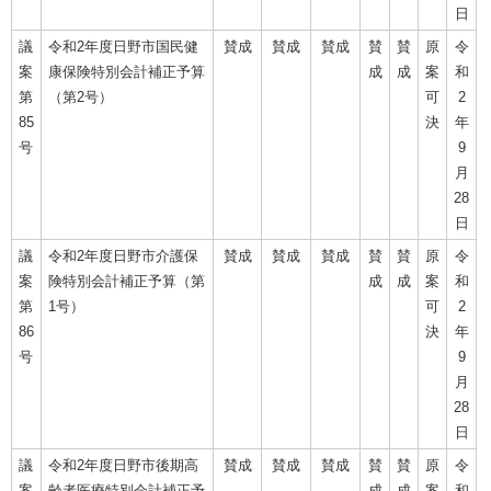
日
議
令和2年度日野市国民健
賛成
賛成
賛成
賛
賛
原
令
案
康保険特別会計補正予算
成
成
案
和
第
（第2号）
可
2
85
決
年
号
9
月
28
日
議
令和2年度日野市介護保
賛成
賛成
賛成
賛
賛
原
令
案
険特別会計補正予算（第
成
成
案
和
第
1号）
可
2
86
決
年
号
9
月
28
日
議
令和2年度日野市後期高
賛成
賛成
賛成
賛
賛
原
令
案
齢者医療特別会計補正予
成
成
案
和