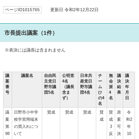
ページID1015765
更新日 令和2年12月22日
市長提出議案（1件）
※表決には議長は含まれません
議
議案名
自由民
公明党
日本共
チ
無
議
議
案
主党日
4名
産党日
ー
会
決
決
番
野市議
（議長
野市議
ム
派
結
年
号
団5名
含ま
団4名
ひ
4
果
月
ず）
の4
名
日
名
議
日野市小中学
賛成
賛成
賛成
賛
賛
原
令
案
校学習用端末
成
成
案
和2
第
の買入れにつ
3
可
年
98
いて
反
決
10