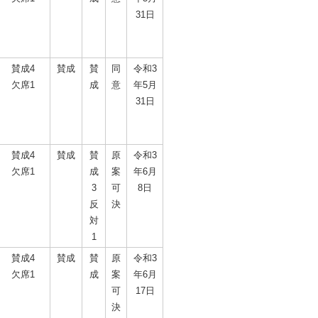
31日
賛成4
賛成
賛
同
令和3
欠席1
成
意
年5月
31日
賛成4
賛成
賛
原
令和3
欠席1
成
案
年6月
3
可
8日
反
決
対
1
賛成4
賛成
賛
原
令和3
欠席1
成
案
年6月
可
17日
決