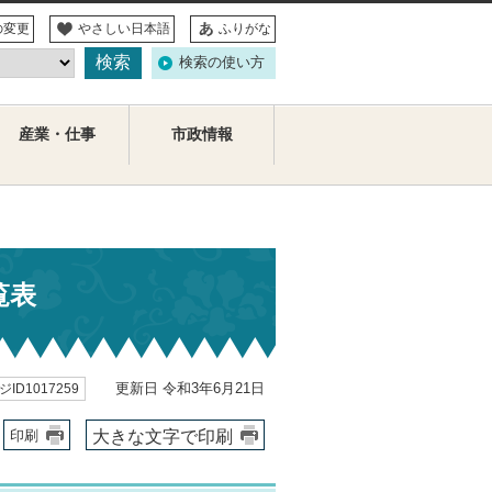
の変更
やさしい日本語
ふりがな
検索の使い方
産業・仕事
市政情報
覧表
更新日 令和3年6月21日
ID1017259
大きな文字で印刷
印刷