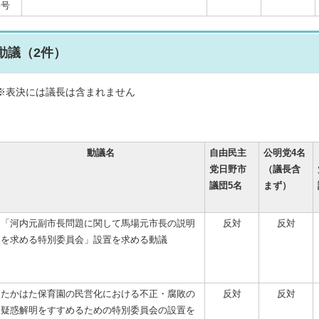
号
動議（2件）
※表決には議長は含まれません
動議名
自由民主
公明党4名
党日野市
（議長含
議団5名
まず）
「河内元副市長問題に関して馬場元市長の説明
反対
反対
を求める特別委員会」設置を求める動議
たかはた保育園の民営化における不正・腐敗の
反対
反対
疑惑解明をすすめるための特別委員会の設置を