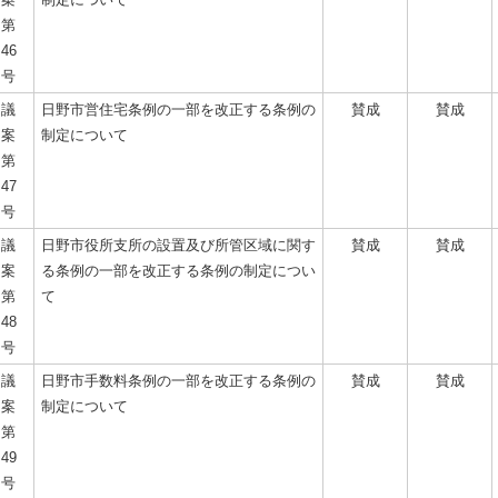
第
46
号
議
日野市営住宅条例の一部を改正する条例の
賛成
賛成
案
制定について
第
47
号
議
日野市役所支所の設置及び所管区域に関す
賛成
賛成
案
る条例の一部を改正する条例の制定につい
第
て
48
号
議
日野市手数料条例の一部を改正する条例の
賛成
賛成
案
制定について
第
49
号