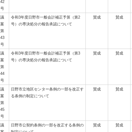
42
号
議
令和3年度日野市一般会計補正予算（第2
賛成
賛成
案
号）の専決処分の報告承認について
第
43
号
議
令和3年度日野市一般会計補正予算（第3
賛成
賛成
案
号）の専決処分の報告承認について
第
44
号
議
日野市立地区センター条例の一部を改正す
賛成
賛成
案
る条例の制定について
第
45
号
議
日野市公契約条例の一部を改正する条例の
賛成
賛成
案
制定について