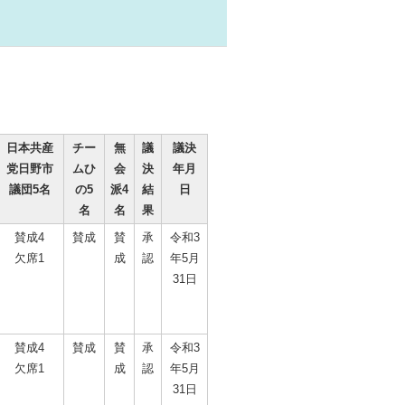
日本共産
チー
無
議
議決
党日野市
ムひ
会
決
年月
議団5名
の5
派4
結
日
名
名
果
賛成4
賛成
賛
承
令和3
欠席1
成
認
年5月
31日
賛成4
賛成
賛
承
令和3
欠席1
成
認
年5月
31日