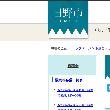
くらし・
現在の位置：
トップページ
>
市議会
>
市議会
議案等審議一覧表
令和8年第1回臨時会 議案
等審議結果一覧表
令和8年第2回定例会 議案