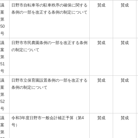
議
日野市自転車等の駐車秩序の確保に関する
賛成
賛成
案
条例の一部を改正する条例の制定について
第
50
号
議
日野市市民農園条例の一部を改正する条例
賛成
賛成
案
の制定について
第
51
号
議
日野市立保育園設置条例の一部を改正する
賛成
賛成
案
条例の制定について
第
52
号
議
令和3年度日野市一般会計補正予算（第4
賛成
賛成
案
号）
第