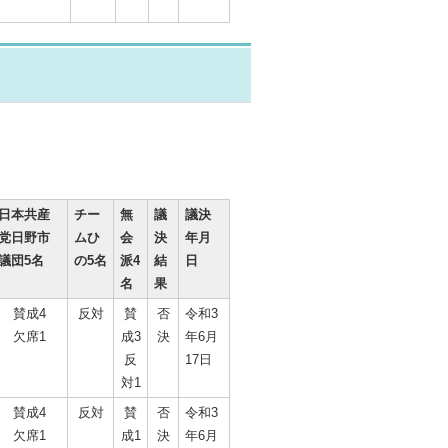
日本共産
チー
無
議
議決
党日野市
ムひ
会
決
年月
議団5名
の5名
派4
結
日
名
果
賛成4
反対
賛
否
令和3
欠席1
成3
決
年6月
反
17日
対1
賛成4
反対
賛
否
令和3
欠席1
成1
決
年6月