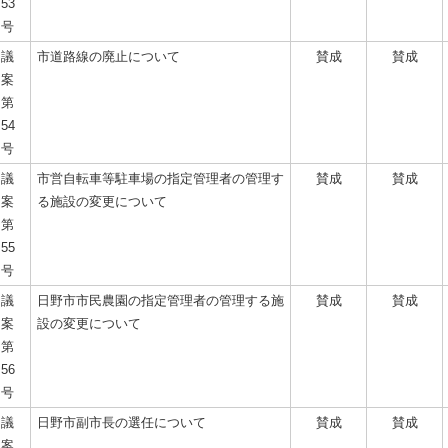
53
号
議
市道路線の廃止について
賛成
賛成
案
第
54
号
議
市営自転車等駐車場の指定管理者の管理す
賛成
賛成
案
る施設の変更について
第
55
号
議
日野市市民農園の指定管理者の管理する施
賛成
賛成
案
設の変更について
第
56
号
議
日野市副市長の選任について
賛成
賛成
案