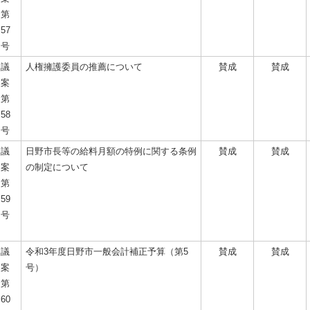
第
57
号
議
人権擁護委員の推薦について
賛成
賛成
案
第
58
号
議
日野市長等の給料月額の特例に関する条例
賛成
賛成
案
の制定について
第
59
号
議
令和3年度日野市一般会計補正予算（第5
賛成
賛成
案
号）
第
60