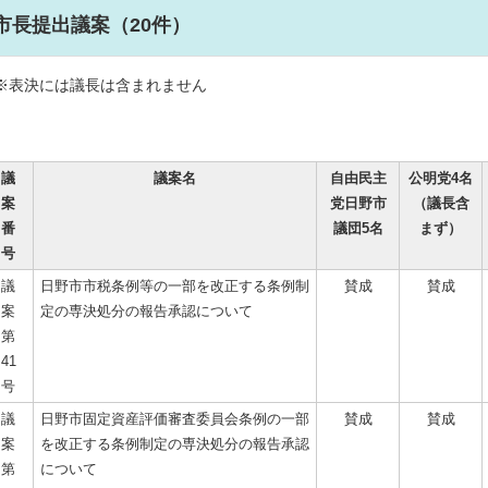
市長提出議案（20件）
※表決には議長は含まれません
議
議案名
自由民主
公明党4名
案
党日野市
（議長含
番
議団5名
まず）
号
議
日野市市税条例等の一部を改正する条例制
賛成
賛成
案
定の専決処分の報告承認について
第
41
号
議
日野市固定資産評価審査委員会条例の一部
賛成
賛成
案
を改正する条例制定の専決処分の報告承認
第
について