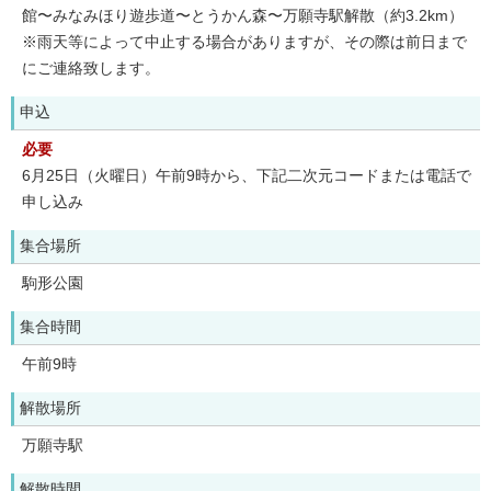
館〜みなみほり遊歩道〜とうかん森〜万願寺駅解散（約3.2km）
※雨天等によって中止する場合がありますが、その際は前日まで
にご連絡致します。
申込
必要
6月25日（火曜日）午前9時から、下記二次元コードまたは電話で
申し込み
集合場所
駒形公園
集合時間
午前9時
解散場所
万願寺駅
解散時間