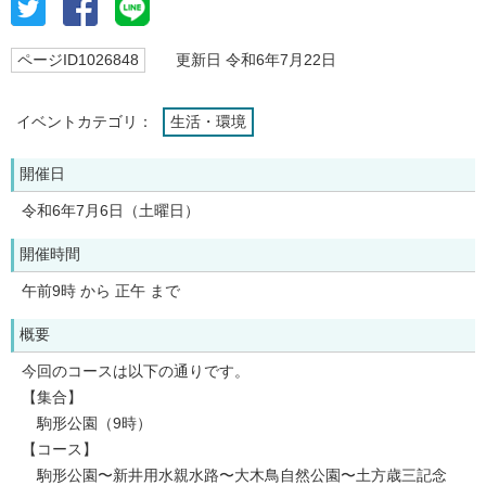
ページID1026848
更新日 令和6年7月22日
イベントカテゴリ：
生活・環境
開催日
令和6年7月6日（土曜日）
開催時間
午前9時 から 正午 まで
概要
今回のコースは以下の通りです。
【集合】
駒形公園（9時）
【コース】
駒形公園〜新井用水親水路〜大木鳥自然公園〜土方歳三記念