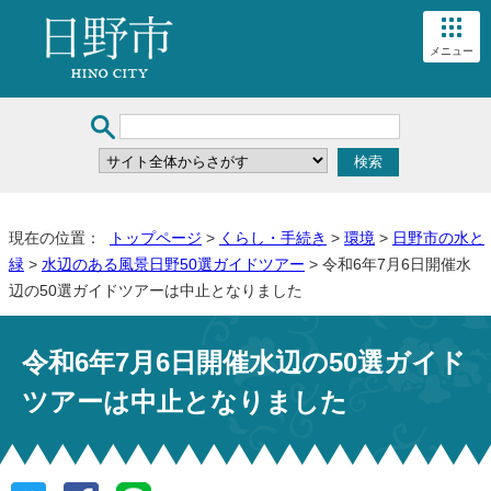
メニュー
現在の位置：
トップページ
>
くらし・手続き
>
環境
>
日野市の水と
緑
>
水辺のある風景日野50選ガイドツアー
> 令和6年7月6日開催水
辺の50選ガイドツアーは中止となりました
令和6年7月6日開催水辺の50選ガイド
ツアーは中止となりました