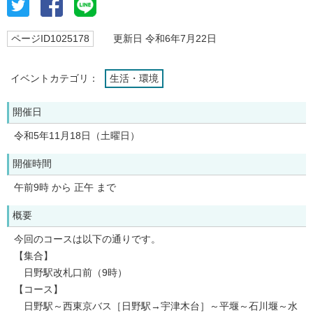
ページID1025178
更新日 令和6年7月22日
イベントカテゴリ：
生活・環境
開催日
令和5年11月18日（土曜日）
開催時間
午前9時 から 正午 まで
概要
今回のコースは以下の通りです。
【集合】
日野駅改札口前（9時）
【コース】
日野駅～西東京バス［日野駅→宇津木台］～平堰～石川堰～水