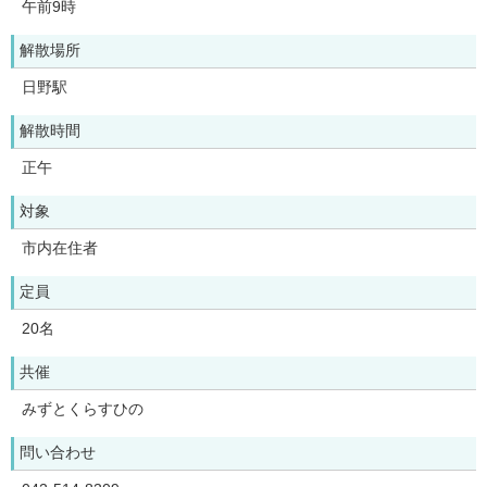
午前9時
解散場所
日野駅
解散時間
正午
対象
市内在住者
定員
20名
共催
みずとくらすひの
問い合わせ