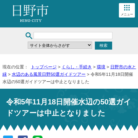
メニュー
現在の位置：
トップページ
>
くらし・手続き
>
環境
>
日野市の水と
緑
>
水辺のある風景日野50選ガイドツアー
> 令和5年11月18日開催
水辺の50選ガイドツアーは中止となりました
令和5年11月18日開催水辺の50選ガイ
ドツアーは中止となりました