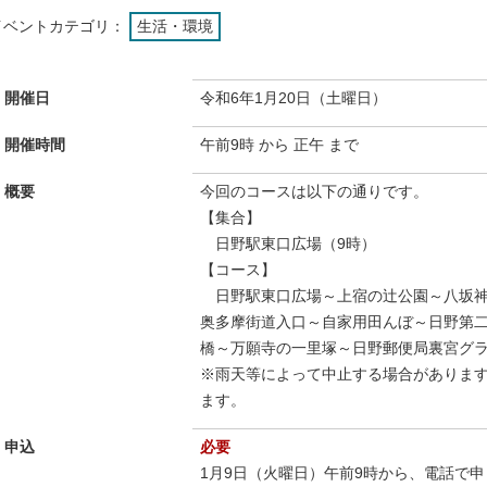
イベントカテゴリ：
生活・環境
開催日
令和6年1月20日（土曜日）
開催時間
午前9時 から 正午 まで
概要
今回のコースは以下の通りです。
【集合】
日野駅東口広場（9時）
【コース】
日野駅東口広場～上宿の辻公園～八坂神社
奥多摩街道入口～自家用田んぼ～日野第
橋～万願寺の一里塚～日野郵便局裏宮グラ
※雨天等によって中止する場合がありま
ます。
申込
必要
1月9日（火曜日）午前9時から、電話で