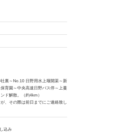
裏～No.10 日野用水上堰開渠～新
二保育園～中央高速日野バス停～上蔓
ンド解散。（約4km）
すが、その際は前日までにご連絡致し
申し込み