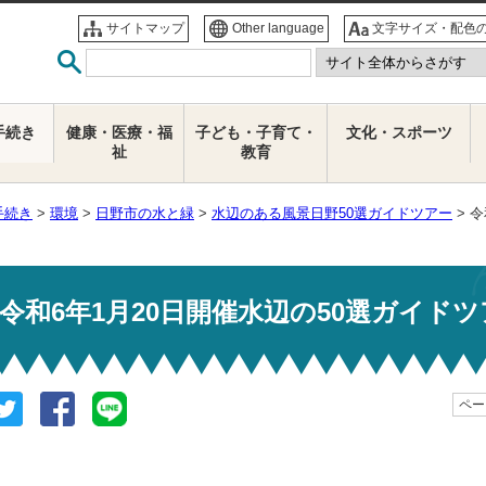
サイトマップ
Other language
文字サイズ・配色
手続き
健康・医療・福
子ども・子育て・
文化・スポーツ
祉
教育
手続き
>
環境
>
日野市の水と緑
>
水辺のある風景日野50選ガイドツアー
> 
令和6年1月20日開催水辺の50選ガイド
ページ