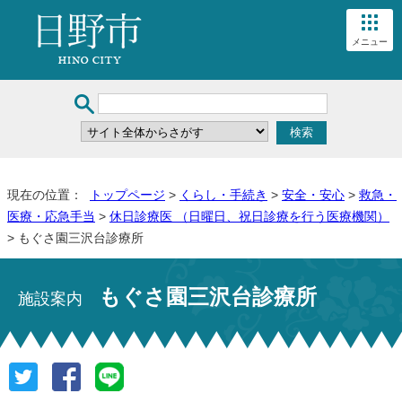
メニュー
現在の位置：
トップページ
>
くらし・手続き
>
安全・安心
>
救急・
医療・応急手当
>
休日診療医 （日曜日、祝日診療を行う医療機関）
> もぐさ園三沢台診療所
もぐさ園三沢台診療所
施設案内