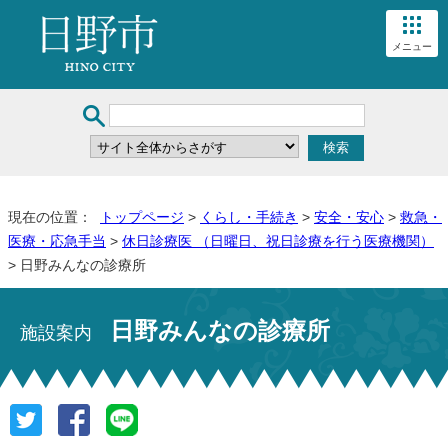
メニュー
現在の位置：
トップページ
>
くらし・手続き
>
安全・安心
>
救急・
医療・応急手当
>
休日診療医 （日曜日、祝日診療を行う医療機関）
> 日野みんなの診療所
日野みんなの診療所
施設案内