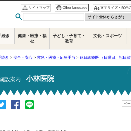
サイトマップ
Other language
文字サイズ・配色
手続き
健康・医療・福
子ども・子育て・
文化・スポーツ
祉
教育
手続き
>
安全・安心
>
救急・医療・応急手当
>
休日診療医 （日曜日、祝日
小林医院
施設案内
ページ