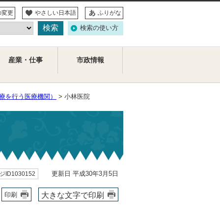
の変更
やさしい日本語
ふりがな
検索の使い方
産業・仕事
市政情報
診療を行う医療機関）
> 小林医院
更新日 平成30年3月5日
ID1030152
大きな文字で印刷
印刷