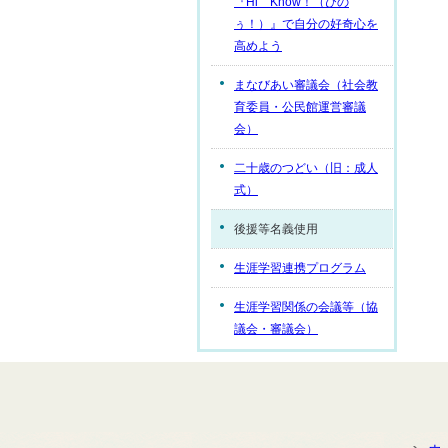
『Hi Know！（ひの
ぅ！）』で自分の好奇心を
高めよう
まなびあい審議会（社会教
育委員・公民館運営審議
会）
二十歳のつどい（旧：成人
式）
後援等名義使用
生涯学習連携プログラム
生涯学習関係の会議等（協
議会・審議会）