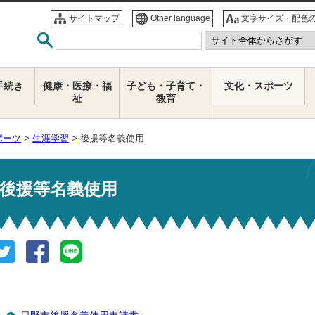
サイトマップ
Other language
文字サイズ・配色
手続き
健康・医療・福
子ども・子育て・
文化・スポーツ
祉
教育
ポーツ
>
生涯学習
> 後援等名義使用
後援等名義使用