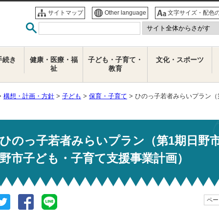
サイトマップ
Other language
文字サイズ・配色
手続き
健康・医療・福
子ども・子育て・
文化・スポーツ
祉
教育
>
構想・計画・方針
>
子ども
>
保育・子育て
> ひのっ子若者みらいプラン（
ひのっ子若者みらいプラン（第1期日野
野市子ども・子育て支援事業計画）
ページ