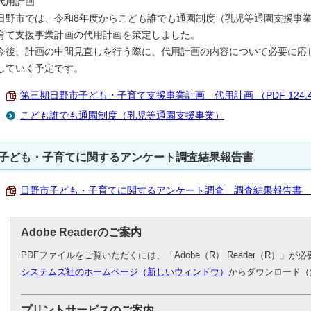
代用計画
日野市では、令和8年度からこども誰でも通園制度（乳児等通園支援事
育て支援事業計画の代用計画を策定しました。
今後、計画の中間見直しを行う際に、代用計画の内容について必要に応
していく予定です。
第三期日野市子ども・子育て支援事業計画 代用計画 （PDF 124.4
こども誰でも通園制度（乳児等通園支援事業）
子ども・子育てに関するアンケート調査結果報告書
日野市子ども・子育てに関するアンケート調査 調査結果報告書 （PD
Adobe Readerのご案内
PDFファイルをご覧いただくには、「Adobe（R） Reader（R）」
システムズ社のホームページ（新しいウィンドウ）
からダウンロード（
プリントサービスのご案内