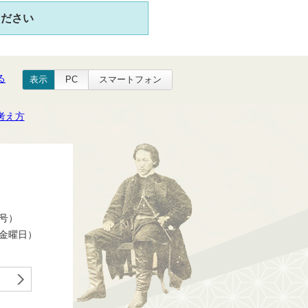
ください
る
表示
PC
スマートフォン
考え方
番号）
ら金曜日）