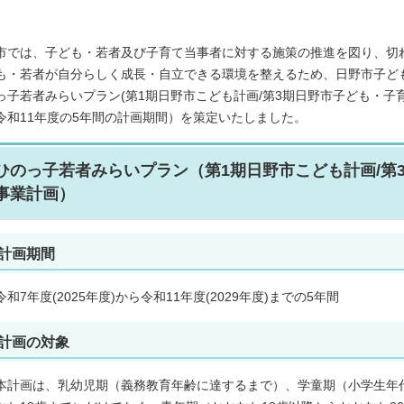
市では、子ども・若者及び子育て当事者に対する施策の推進を図り、切
も・若者が自分らしく成長・自立できる環境を整えるため、日野市子ど
っ子若者みらいプラン(第1期日野市こども計画/第3期日野市子ども・子
令和11年度の5年間の計画期間）を策定いたしました。
ひのっ子若者みらいプラン（第1期日野市こども計画/第
事業計画）
計画期間
令和7年度(2025年度)から令和11年度(2029年度)までの5年間
計画の対象
本計画は、乳幼児期（義務教育年齢に達するまで）、学童期（小学生年