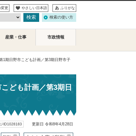
の変更
やさしい日本語
ふりがな
検索の使い方
産業・仕事
市政情報
第1期日野市こども計画／第3期日野市子
市こども計画／第3期日
更新日 令和8年4月28日
ID1028183