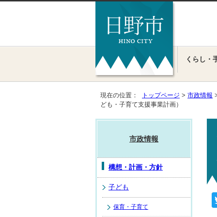
くらし・
現在の位置：
トップページ
>
市政情報
ども・子育て支援事業計画）
市政情報
構想・計画・方針
子ども
保育・子育て