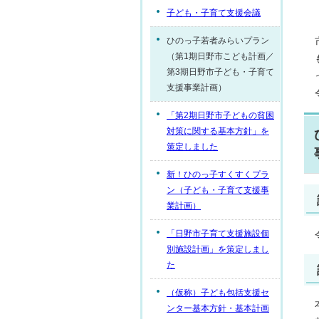
子ども・子育て支援会議
ひのっ子若者みらいプラン
（第1期日野市こども計画／
第3期日野市子ども・子育て
支援事業計画）
「第2期日野市子どもの貧困
対策に関する基本方針」を
策定しました
新！ひのっ子すくすくプラ
ン（子ども・子育て支援事
業計画）
「日野市子育て支援施設個
別施設計画」を策定しまし
た
（仮称）子ども包括支援セ
ンター基本方針・基本計画