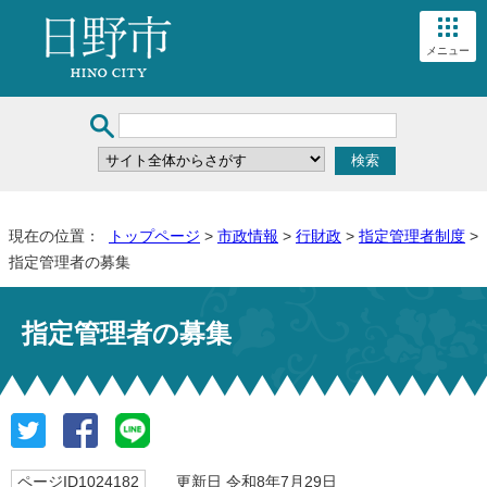
メニュー
現在の位置：
トップページ
>
市政情報
>
行財政
>
指定管理者制度
>
指定管理者の募集
指定管理者の募集
ページID1024182
更新日 令和8年7月29日