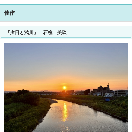
佳作
『夕日と浅川』 石樵 美玖